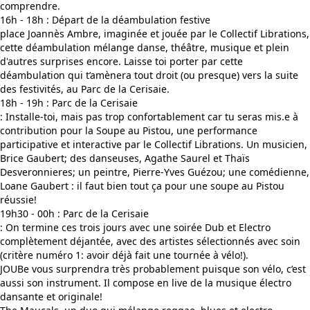
comprendre.
16h - 18h : Départ de la déambulation festive
place Joannès Ambre, imaginée et jouée par le Collectif Librations,
cette déambulation mélange danse, théâtre, musique et plein
d'autres surprises encore. Laisse toi porter par cette
déambulation qui t’amènera tout droit (ou presque) vers la suite
des festivités, au Parc de la Cerisaie.
18h - 19h : Parc de la Cerisaie
: Installe-toi, mais pas trop confortablement car tu seras mis.e à
contribution pour la Soupe au Pistou, une performance
participative et interactive par le Collectif Librations. Un musicien,
Brice Gaubert; des danseuses, Agathe Saurel et Thaïs
Desveronnieres; un peintre, Pierre-Yves Guézou; une comédienne,
Loane Gaubert : il faut bien tout ça pour une soupe au Pistou
réussie!
19h30 - 00h : Parc de la Cerisaie
: On termine ces trois jours avec une soirée Dub et Electro
complètement déjantée, avec des artistes sélectionnés avec soin
(critère numéro 1: avoir déjà fait une tournée à vélo!).
JOUBe vous surprendra très probablement puisque son vélo, c’est
aussi son instrument. Il compose en live de la musique électro
dansante et originale!