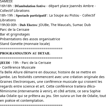
SAMEDI
16h18h : 𝐃é𝐚𝐦𝐛𝐮𝐥𝐚𝐭𝐢𝐨𝐧 𝐟𝐞𝐬𝐭𝐢𝐯𝐞 - départ place Joannès Ambre -
Collectif Librations
18h-19h : 𝐒𝐩𝐞𝐜𝐭𝐚𝐜𝐥𝐞 𝐩𝐚𝐫𝐭𝐢𝐜𝐢𝐩𝐚𝐭𝐢𝐟 : La Soupe au Pistou - Collectif
Librations
19h30-00h : 𝐃𝐮𝐛 𝐄𝐥𝐞𝐜𝐭𝐫𝐨: JOUBe, The Maucals, Sumac Dub
Parc de la Cerisaie
Bar et grignotages
Présentations des assos organisatrice
Stand Gonette (monnaie locale)
=================================
𝐏𝐑𝐎𝐆𝐑𝐀𝐌𝐌𝐀𝐓𝐈𝐎𝐍 𝐀𝐔 𝐃𝐄𝐓𝐀𝐈𝐋
=================================
𝐉𝐄𝐔𝐃𝐈 - 19h - Parc de la Cerisaie
- Conférence Musicale
Ta Belle Allure démarre en douceur, histoire de se mettre en
jambe. Les festivités commencent avec une création originale des
Graines Electroniques, une conférence musicale qui croisent les
regards entre science et art. Cette conférence traitera d’éco-
féminisme (intervenante à venir), et côté artiste, ce sera Sophie
aka Odalie qui se prêtera au jeu. S’en suivra un live de Odalie, tout
en poésie et contemplation.
=================================