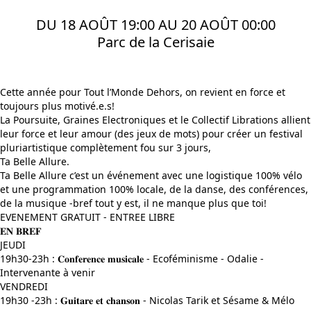
DU 18 AOÛT 19:00 AU 20 AOÛT 00:00
Parc de la Cerisaie
Cette année pour Tout l’Monde Dehors, on revient en force et
toujours plus motivé.e.s!
La Poursuite, Graines Electroniques et le Collectif Librations allient
leur force et leur amour (des jeux de mots) pour créer un festival
pluriartistique complètement fou sur 3 jours,
Ta Belle Allure.
Ta Belle Allure c’est un événement avec une logistique 100% vélo
et une programmation 100% locale, de la danse, des conférences,
de la musique -bref tout y est, il ne manque plus que toi!
EVENEMENT GRATUIT - ENTREE LIBRE
𝐄𝐍 𝐁𝐑𝐄𝐅
JEUDI
19h30-23h : 𝐂𝐨𝐧𝐟𝐞𝐫𝐞𝐧𝐜𝐞 𝐦𝐮𝐬𝐢𝐜𝐚𝐥𝐞 - Ecoféminisme - Odalie -
Intervenante à venir
VENDREDI
19h30 -23h : 𝐆𝐮𝐢𝐭𝐚𝐫𝐞 𝐞𝐭 𝐜𝐡𝐚𝐧𝐬𝐨𝐧 - Nicolas Tarik et Sésame & Mélo