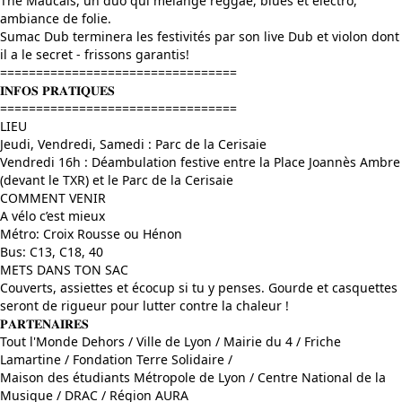
The Maucals, un duo qui mélange reggae, blues et electro,
ambiance de folie.
Sumac Dub terminera les festivités par son live Dub et violon dont
il a le secret - frissons garantis!
=================================
𝐈𝐍𝐅𝐎𝐒 𝐏𝐑𝐀𝐓𝐈𝐐𝐔𝐄𝐒
=================================
LIEU
Jeudi, Vendredi, Samedi : Parc de la Cerisaie
Vendredi 16h : Déambulation festive entre la Place Joannès Ambre
(devant le TXR) et le Parc de la Cerisaie
COMMENT VENIR
A vélo c’est mieux
Métro: Croix Rousse ou Hénon
Bus: C13, C18, 40
METS DANS TON SAC
Couverts, assiettes et écocup si tu y penses. Gourde et casquettes
seront de rigueur pour lutter contre la chaleur !
𝐏𝐀𝐑𝐓𝐄𝐍𝐀𝐈𝐑𝐄𝐒
Tout l'Monde Dehors / Ville de Lyon / Mairie du 4 / Friche
Lamartine / Fondation Terre Solidaire /
Maison des étudiants Métropole de Lyon / Centre National de la
Musique / DRAC / Région AURA