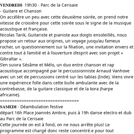
𝐕𝐄𝐍𝐃𝐑𝐄𝐃𝐈- 19h30 - Parc de la Cerisaie
- Guitare et Chanson
On accélère un peu avec cette deuxième soirée, on prend notre
vitesse de croisière pour cette soirée sous le signe de la musique
acoustique et française.
Nicolas Tarik, Guitariste et pianiste aux doigts ensoleillés, nous
propose un retour aux origines, un voyage jusqu’au fameux
rocher, un questionnement sur la filiation, une invitation envers et
contre tout à l’amitié et à l’ouverture d’esprit avec son projet «
Gibraltar ».
S’en suivra Sésâme et Mélo, un duo entre chanson et rap
acoustique accompagné par le percussionniste Arnaud Vanhove
avec un set de percussions centré sur les tablas (Inde). Viens vivre
une expérience folle dans cette bulle ambulante avec de la
contrebasse, de la guitare classique et de la kora (harpe
africaine).
=================================
𝐒𝐀𝐌𝐄𝐃𝐈 - Déambulation festive
départ 16h Place Joannès Ambre, puis à 19h danse electro et dub
au Parc de la Cerisaie
Cette journée on est à fond, on ne nous arrête plus! Le
programme est chargé donc reste concentré.e pour tout