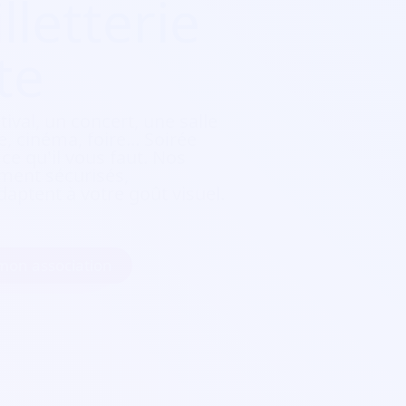
lletterie
te
tival, un concert, une salle
, cinéma, foire...
Soirée
e qu'il vous faut. Nos
ement sécurisés,
daptent à votre goût visuel.
 mon association