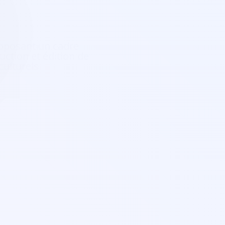
roposant un cadre
uction et édition de
culturels