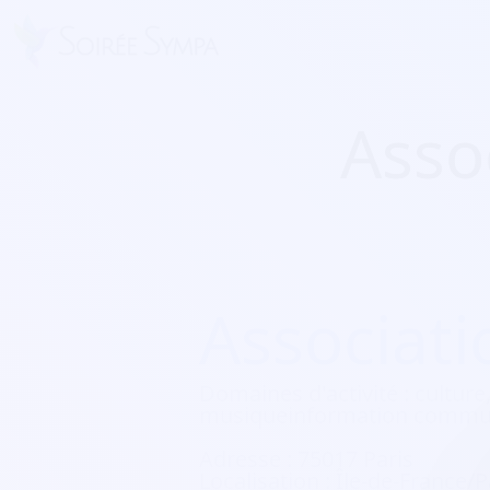
Asso
Associati
Domaines d'activité :
culture,
musiqueinformation commun
Adresse :
75017 Paris
Localisation :
Île-de-France/P