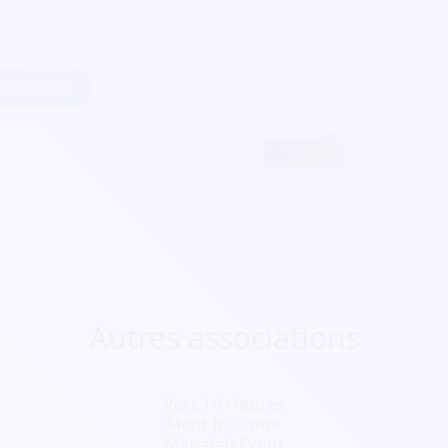
ien avant même le jour J.
intenant
Autres associations
Vers 18 Heures
Mont'In Game
Manajah Event