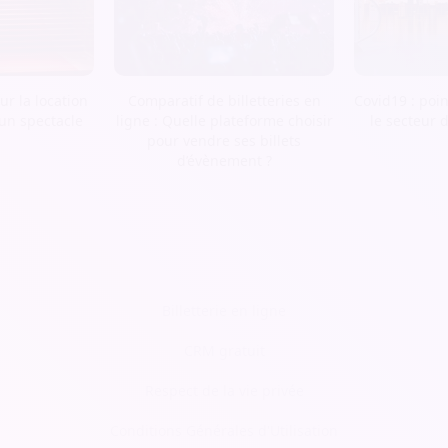
r la location
Comparatif de billetteries en
Covid19 : poin
 un spectacle
ligne : Quelle plateforme choisir
le secteur 
pour vendre ses billets
d’évènement ?
Billetterie en ligne
CRM gratuit
Respect de la vie privée
Conditions Générales d'Utilisation