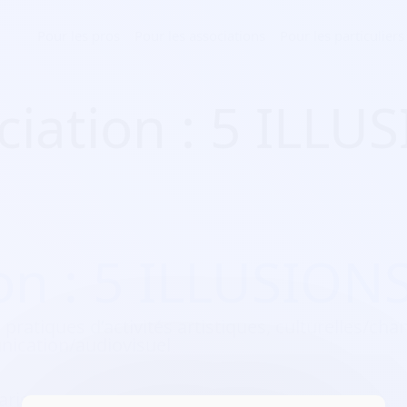
Pour les pros
Pour les associations
Pour les particuliers
ciation : 5 ILLU
on : 5 ILLUSION
 pratiques d’activités artistiques, culturelles/chan
ication/audiovisuel
aris