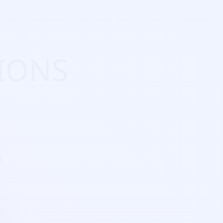
Tarifs
Réserver une démonstration
S'inscrire
Connexion
SIONS
S
t choral,