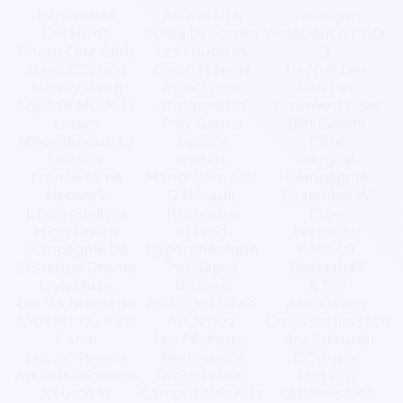
Péninsules
A Casa Di A
Ya Degun
Créatives
Puisia Di Corsica
Association ( Yda
Photo Cine Club
Les Foutards
)
Uaicf D'Epinal
Combat Sport
La Nuit Des
Money Gang
Association
Galeries
Squaad Music Et
Afrogardiste
Farinwest (Fiw)
Loisirs
Poly'Gones
Jfth Events
Médiathèque La
Events
Dme
Libellule
Nimart
Tringbal
Franco-Tamil
Handi Com CUr
Compagnie
Network
D'Hérault
Ensemble W
L Encredelivre
Iturburua
Expo
High Green
Kl Prod
Eveille-Toi
Compagnie De
Hyperphonique
Red Star
L'Etrange Drame
Pas'Sages
Basketball
Eryk Music
D'Ames
A Sso
Les 9 S Brasserie
École De Danse
Association
L'Atelier Du P'Tit
Art'N Jazz
Creps Loisirs (Acl)
Canal
Les Pêcheurs
Ara Culturel
Les Zic'Toyens
Nettoyeurs
L'Octuple
Accents Toniques
Dress.Privée
Lunaire
Neume Et
Campus Des Arts
Les Amis Des