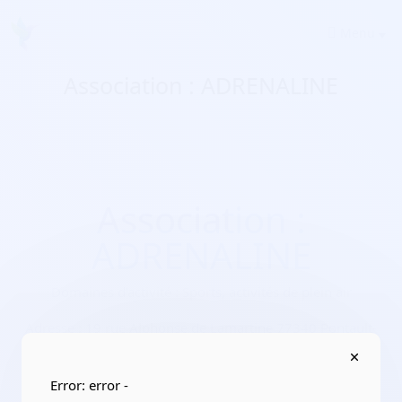
Menu
Association : ADRENALINE
Association :
ADRENALINE
Domaines d'activité :
Sports, activités de plein air
Adresse :
19 rue Alphonse de Lamartine 77340 Pontault-
Combault
Localisation :
Île-de-France/Seine-et-Marne
Error: error -
Date de création :
2022-06-29