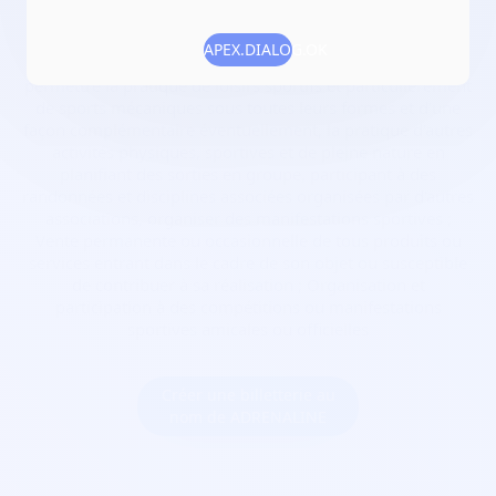
Numéro RNA :
W771020523
APEX.DIALOG.OK
Objet :
favoriser, développer, promouvoir localement et
permettre la pratique de loisirs sportifs et particulièrement
de sports mécaniques sous toutes leurs formes et d'une
façon complémentaire éventuellement, la pratique d'autres
activités physiques, sportives et de pleine nature en
planifiant des sorties en groupe, participant à des
randonnées et disciplines associées organisées par d'autres
associations, organiser des manifestations sportives ;
Vente permanente ou occasionnelle de tous produits ou
services entrant dans le cadre de son objet ou susceptible
de contribuer à sa réalisation ; Organisation et
participation à des compétitions ou manifestations
sportives amicales ou officielles
Créer une billetterie au
nom de ADRENALINE