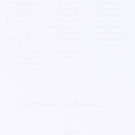
Compagnie
Acte Un
Plaideurs.
Art'Attack Liste
Pour Une
Univoices
Bda Escp
Altrnative
Aoimi Dojo
Business School
Libertaire (Pal)
Capoeira
Les Mirzas
Walking Football
Iguald'Arte
Pnp
Tréméven
Lionel Supreme
Palette Passion.
Le Collectif
Comme On
Divali
Takapish
Danse
Rendez-Vous De
Compagnie
Musique De
Saudade
Chambre En
Presqu'Île
Dernières publications