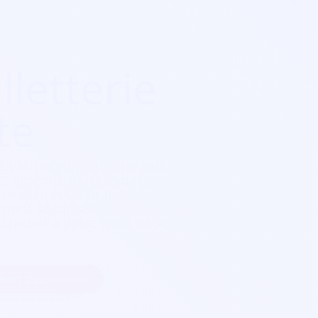
lletterie
te
tival, un concert, une salle
, cinéma, foire...
Soirée
e qu'il vous faut. Nos
ement sécurisés,
daptent à votre goût visuel.
 mon association