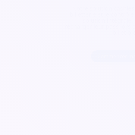
Notre solution cashless
billetterie et le contrôl
solution intégrale.
recharger leur pass lors d
billet b
Commencer ma