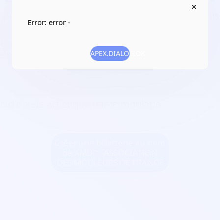
 pratiques d’activités artistiques, culturelles/art
Error: error -
is 93110 Rosny-sous-Bois
eine-Saint-Denis
APEX.DIALOG.OK
5
n d'objets artistique par le moulage
Créer une billetterie au nom
de AMDF - ASSOCIATION
DES MOULEURS DE FRANCE