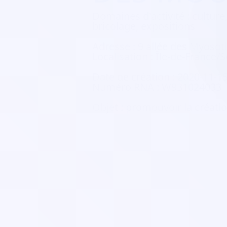
Domaines d'activité :
culture,
bricolage, expositions
Adresse :
9 allée des Myosot
Localisation :
Île-de-France/S
Date de création :
2020-11-1
Numéro RNA :
W931024033
Objet :
promouvoir la créatio