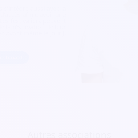
 s’intègre aussi avec la
e d’accès afin d’avoir une
 Les festivaliers peuvent
e la réservation de leur
ien avant même le jour J.
intenant
Autres associations