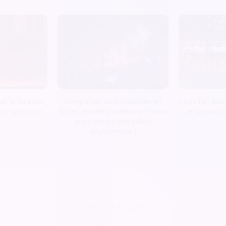
r la location
Comparatif de billetteries en
Covid19 : poin
 un spectacle
ligne : Quelle plateforme choisir
le secteur 
pour vendre ses billets
d’évènement ?
Billetterie en ligne