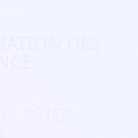
Tarifs
Réserver une démonstration
S'inscrire
Connexion
CIATION DES
NCE
SOCIATION
CE