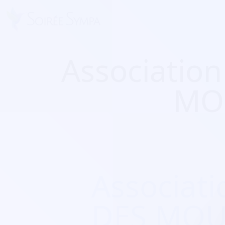
Associatio
MO
Associat
DES MOU