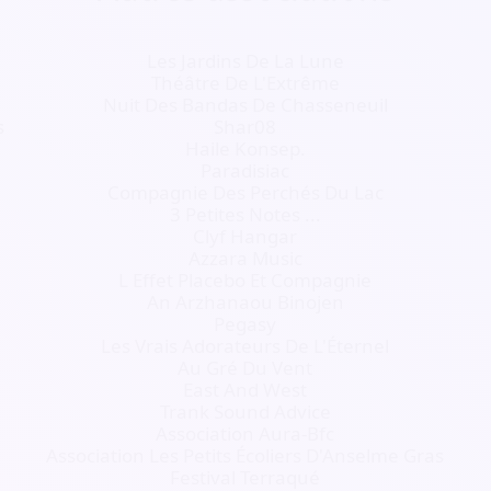
Les Jardins De La Lune
Théâtre De L'Extrême
Nuit Des Bandas De Chasseneuil
s
Shar08
Haile Konsep.
Paradisiac
Compagnie Des Perchés Du Lac
3 Petites Notes ...
Clyf Hangar
Azzara Music
L Effet Placebo Et Compagnie
An Arzhanaou Binojen
Pegasy
Les Vrais Adorateurs De L'Éternel
Au Gré Du Vent
East And West
Trank Sound Advice
Association Aura-Bfc
Association Les Petits Écoliers D'Anselme Gras
Festival Terraqué