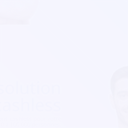
solution
cashless
ons cashless pour votre
e 10 à 100 000 personnes.