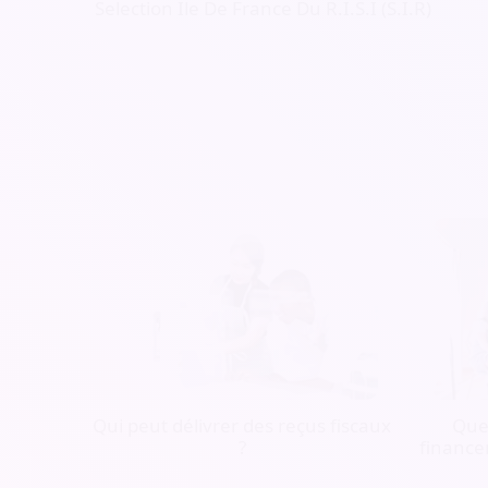
Selection Ile De France Du R.I.S.I (S.I.R)
Qui peut délivrer des reçus fiscaux
Quel
?
finance