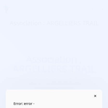
Menu
Association : ARGELLIERS TRAIL
Association :
ARGELLIERS TRAIL
Domaines d'activité :
Sports, activités de plein air/Cyclisme
(cyclisme, vélo, VTT, y c course d’orientation à vélo,
cyclotourisme)
Adresse :
4 chemin des gratades 34380 Argelliers
Localisation :
Occitanie/Hérault
Error: error -