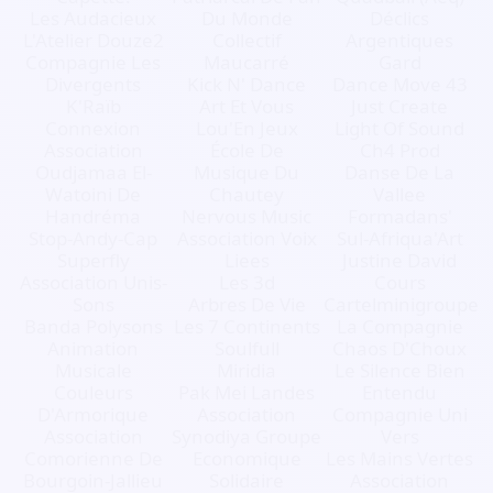
Les Audacieux
Du Monde
Déclics
L'Atelier Douze2
Collectif
Argentiques
Compagnie Les
Maucarré
Gard
Divergents
Kick N' Dance
Dance Move 43
K'Raïb
Art Et Vous
Just Create
Connexion
Lou'En Jeux
Light Of Sound
Association
École De
Ch4 Prod
Oudjamaa El-
Musique Du
Danse De La
Watoini De
Chautey
Vallee
Handréma
Nervous Music
Formadans'
Stop-Andy-Cap
Association Voix
Sul-Afriqua'Art
Superfly
Liees
Justine David
Association Unis-
Les 3d
Cours
Sons
Arbres De Vie
Cartelminigroupe
Banda Polysons
Les 7 Continents
La Compagnie
Animation
Soulfull
Chaos D'Choux
Musicale
Miridia
Le Silence Bien
Couleurs
Pak Mei Landes
Entendu
D'Armorique
Association
Compagnie Uni
Association
Synodiya Groupe
Vers
Comorienne De
Economique
Les Mains Vertes
Bourgoin-Jallieu
Solidaire
Association