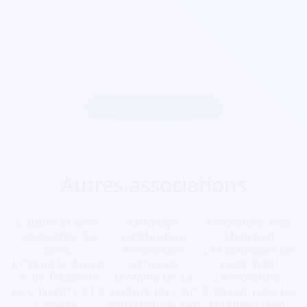
Notre solution cashless s’intègre aussi avec la billetterie et
le contrôle d’accès afin d’avoir une solution intégrale. Les
festivaliers peuvent recharger leur pass lors de la
réservation de leur billet bien avant même le jour J.
Commencer maintenant
Autres associations
Culture Et Sens
Osmozyk
Association Golf
Association Six
Gz Musique
Moncéen
Sons.
Association
Les Echoppes De
L'Orgue D' Arcais
Générale
Peire Vidal
Activ'Tétalents
D'Amitié De La
L'Association
Le Collectif De La
Culture Du Clan
Erdevennoise De
Capette.
Patriarcal De Fan
Quadball (Aeq)