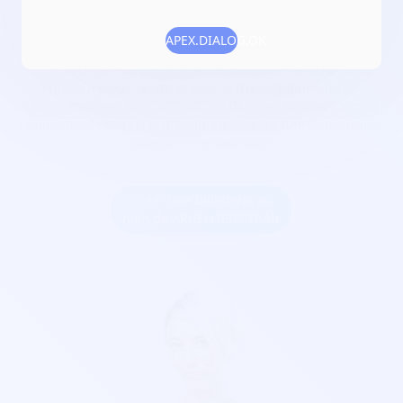
Date de création :
2022-11-15
Numéro RNA :
W342006954
APEX.DIALOG.OK
Objet :
organiser des évènements sportifs autour de la
course à pieds, le vtt, la course d'orientationcourses
chronométrées avec animations diverses tout au long de
l'évènement : stands professionnels, animations musicales,
buvette et restauration
Créer une billetterie au
nom de ARGELLIERS TRAIL