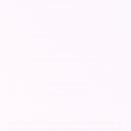
Billetterie en ligne
CRM gratuit
Respect de la vie privée
Conditions Générales d'Utilisation
Mentions légales
Demander une démonstration
Aide
Pour les professionnels
Pour les associations
Contact
Tarifs
Pour le bon fonctionnement du site
www.soireesympa.com
, des
informations sont susceptibles d'être enregistrées dans des fichiers
Blog