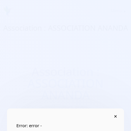
Menu
Association : ASSOCIATION ANANDA
Association :
ASSOCIATION
ANANDA
Domaines d'activité :
culture, pratiques d’activités
artistiques, culturelles/clubs de loisirs, relations
Adresse :
13500 Martigues
Error: error -
Localisation :
Provence-Alpes-Côte d'Azur/Bouches-du-