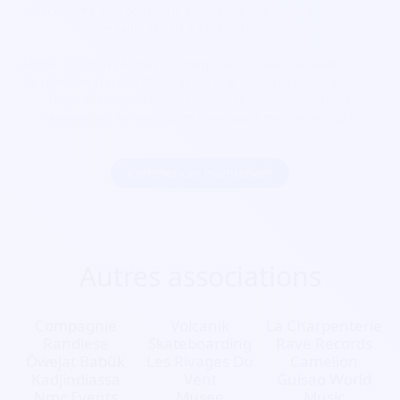
Découvrez nos solutions cashless pour votre festival de
toute taille de 10 à 100 000 personnes.
Notre solution cashless s’intègre aussi avec la billetterie et
le contrôle d’accès afin d’avoir une solution intégrale. Les
festivaliers peuvent recharger leur pass lors de la
réservation de leur billet bien avant même le jour J.
Commencer maintenant
Autres associations
Compagnie
Volcanik
La Charpenterie
Randiese
Skateboarding
Rave Records
Ôwejat Babûk
Les Rivages Du
Camelion
Kadjindiassa
Vent
Guisao World
Nmc Events
Musee
Music