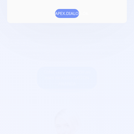
Rhône
APEX.DIALOG.OK
Date de création :
2019-03-18
Numéro RNA :
W134009872
Objet :
promotion de la culture indienne, d'activités de
bien-être et de soins non-curatifs (yoga, massage, danse,
musique...) à travers des ateliers et cours collectifs, des
conférences, des consultations individuelles
Créer une billetterie au
nom de ASSOCIATION
ANANDA