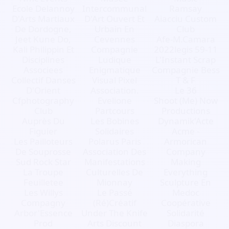
Ecole Delannoy
Intercommunal
Ramsay
D'Arts Martiaux
D'Art Ouvert Et
Aiacciu Custom
De Dordogne,
Urbain En
Club
Jeet Kune Do,
Cevennes
Afe-M.Camara
Kali Philippin Et
Compagnie
2022legis 59-11
Disciplines
Ludique
L'Instant Scrap
Associees
Enigmatique
Compagnie Bess
Collectif Danses
Visual Pixel
T & F
D'Orient
Association.
Le 36
Cfphotography
Evelione
Shoot (Me) Now
Club
Partcours
Productions
Auprès Du
Les Bobines
Dynamik'Acte
Figuier
Solidaires
Acme -
Les Pailloteurs
Polarus Paris
Armorican
De Souprosse
Association Des
Company
Sud Rock Star
Manifestations
Making
La Troupe
Culturelles De
Everything
Feuilletee
Mionnay
Sculpture En
Les Willys
Le Passé
Medoc
Compagny
(Ré)Créatif
Coopérative
Arbor'Essence
Under The Knife
Solidarité
Prod
Arts Discount
Diaspora