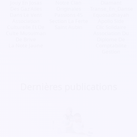
Jouy En Josas
Notre Clan
Diamant
Des Gaz'Ailes
Originales
Transe_En_Danse
Dans Le Vent
Passions 45
Equosadhayah
Association
Section La Ferte
Apollo Side
Culturelle Et De
Saint Aubin
Clic Solidaire
Culte Musulman
Association Du
De Brive
Diplome De
La Note Jaune
Comptabilite
Gestion
Dernières publications