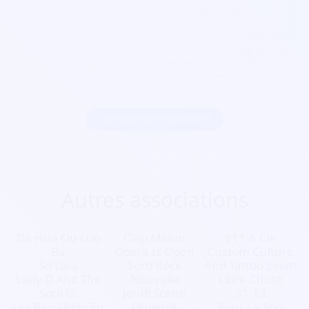
toute taille de 10 à 100 000 personnes.
Notre solution cashless s’intègre aussi avec la billetterie et
le contrôle d’accès afin d’avoir une solution intégrale. Les
festivaliers peuvent recharger leur pass lors de la
réservation de leur billet bien avant même le jour J.
Commencer maintenant
Autres associations
Da Hua Ou Luo
Clap Melun
911 & Cie
Ba
Opera Is Open
Custom Culture
So'Lieu
Sorb'Rock
And Tattoo Event
Lady D And The
Nouvelle
Libre Chute
Soul G.
Jeudi Scene
31-13
Les Renaillots En
Ouverte
Pour Le Son