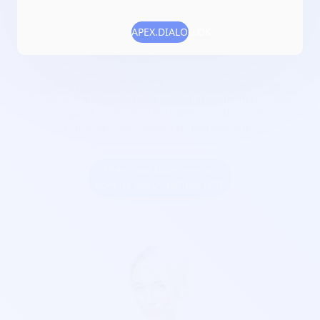
Rhône
APEX.DIALOG.OK
Date de création :
2023-06-26
Numéro RNA :
W133038002
Objet :
promouvoir la scène musicale émergente
Marseillaise à travers l'organisation d'événements ciblés,
ainsi que la promotion et la diffusion des cultures
musicales alternatives contemporaines
Créer une billetterie au
nom de ASSOCIATION IKSE