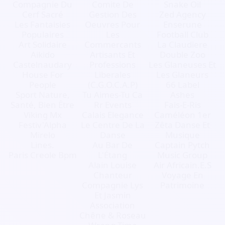
Compagnie Du
Comite De
Snake Oil
Cerf Sacré
Gestion Des
Zed Agency
Les Fantaisies
Oeuvres Pour
Enserune
Populaires
Les
Football Club
Art Solidaire
Commercants
La Claudiere
Aikido
Artisants Et
Double Zoo
Castelnaudary
Professions
Les Glaneuses Et
House For
Liberales
Les Glaneurs
People
(C.G.O.C.A.P)
66 Label
Sport Nature,
Tu Aimes-Tu Ca
Ashes
Santé, Bien Être
Rr Events
Fais-E-Ris
Viking Mx
Calais Elegance
Caméléon 1er
Festiv'Alpha
Le Centre De La
Zêta Danse Et
Mirelo
Danse
Musique
Lines.
Au Bar De
Captain Pytch
Paris Creole Bpm
L'Étang
Music Group
Alain Louise
Air Africain.E.S
Chanteur
Voyage En
Compagnie Lys
Patrimoine
Et Jasmin
Association
Chêne & Roseau