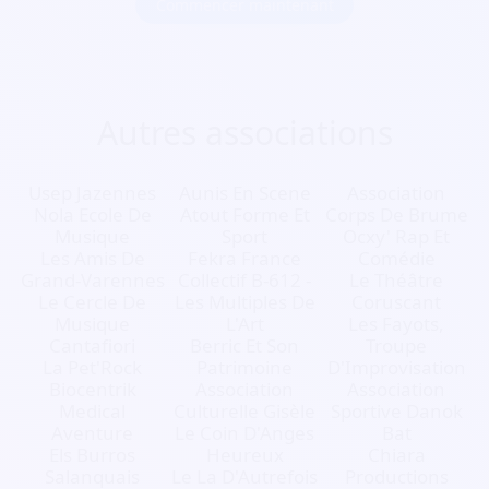
Autres associations
Usep Jazennes
Aunis En Scene
Association
Nola Ecole De
Atout Forme Et
Corps De Brume
Musique
Sport
Ocxy' Rap Et
Les Amis De
Fekra France
Comédie
Grand-Varennes
Collectif B-612 -
Le Théâtre
Le Cercle De
Les Multiples De
Coruscant
Musique
L'Art
Les Fayots,
Cantafiori
Berric Et Son
Troupe
La Pet'Rock
Patrimoine
D'Improvisation
Biocentrik
Association
Association
Medical
Culturelle Gisèle
Sportive Danok
Aventure
Le Coin D'Anges
Bat
Els Burros
Heureux
Chiara
Salanquais
Le La D'Autrefois
Productions