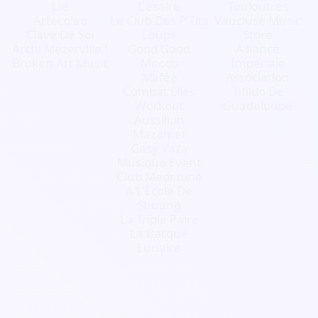
Lie
Césaire
Touloutres
Artecolab
Le Club Des P'Tits
Vaucluse Music
Clave De Sol
Loups
Store
Archi Mézerville !
Good Good
Alliance
Broken Art Music
Moods
Impériale
Mafée
Association
Combat'Elles
Tifildo De
Workout
Guadeloupe
Aussillon
Mazamet
Gasy Vaza
Musique Event
Club Medenine
A L'École De
Shuang
La Triple Paire
La Barque
Lunaire