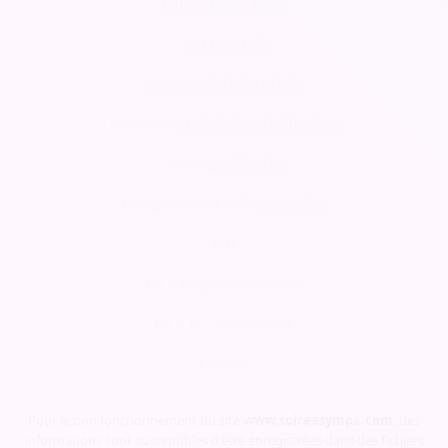
Billetterie en ligne
CRM gratuit
Respect de la vie privée
Conditions Générales d'Utilisation
Mentions légales
Demander une démonstration
Aide
Pour les professionnels
Pour les associations
Contact
Tarifs
Pour le bon fonctionnement du site
www.soireesympa.com
, des
informations sont susceptibles d'être enregistrées dans des fichiers
Blog