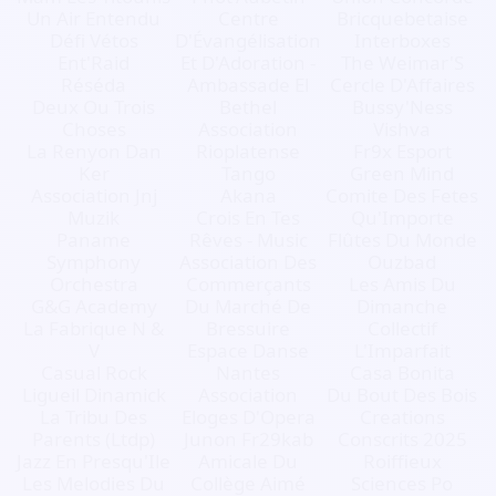
Un Air Entendu
Centre
Bricquebetaise
Défi Vétos
D'Évangélisation
Interboxes
Ent'Raid
Et D'Adoration -
The Weimar'S
Réséda
Ambassade El
Cercle D'Affaires
Deux Ou Trois
Bethel
Bussy'Ness
Choses
Association
Vishva
La Renyon Dan
Rioplatense
Fr9x Esport
Ker
Tango
Green Mind
Association Jnj
Akana
Comite Des Fetes
Muzik
Crois En Tes
Qu'Importe
Paname
Rêves - Music
Flûtes Du Monde
Symphony
Association Des
Ouzbad
Orchestra
Commerçants
Les Amis Du
G&G Academy
Du Marché De
Dimanche
La Fabrique N &
Bressuire
Collectif
V
Espace Danse
L'Imparfait
Casual Rock
Nantes
Casa Bonita
Ligueil Dinamick
Association
Du Bout Des Bois
La Tribu Des
Eloges D'Opera
Creations
Parents (Ltdp)
Junon Fr29kab
Conscrits 2025
Jazz En Presqu'Ile
Amicale Du
Roiffieux
Les Melodies Du
Collège Aimé
Sciences Po