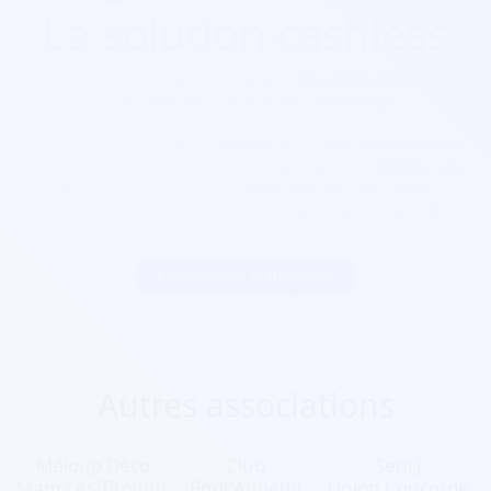
La solution cashless
Découvrez nos solutions cashless pour votre festival de
toute taille de 10 à 100 000 personnes.
Notre solution cashless s’intègre aussi avec la billetterie et
le contrôle d’accès afin d’avoir une solution intégrale. Les
festivaliers peuvent recharger leur pass lors de la
réservation de leur billet bien avant même le jour J.
Commencer maintenant
Autres associations
Méloup Déco
Club
Seni J
Mam Les Titounis
Phot'Aubetin
Union Concorde