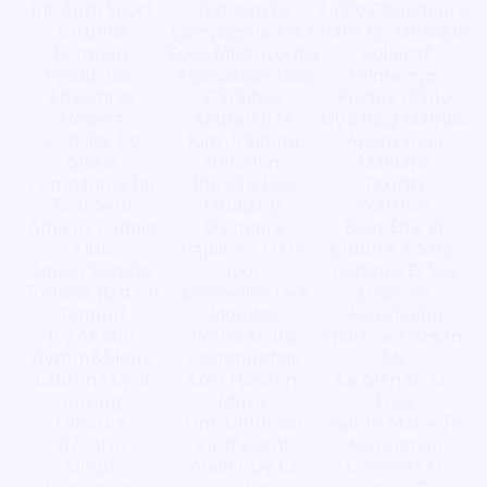
Jdc Auto Sport
Tendances
Fil De Conscience
Laruelle
Compagnie Art.Y
Paris En Musique
Bonheur
Spes-Misericordia
Collectif
Production
Association Bois
Printemps
Ensemble
Caraibes
Piscine Piano
Hedera
Akufen 974
Qué Rico Mambo
L'Atelier De
Kids Training
Aponi Yoga
Gisèle
Reunion
Mailtape
Compagnie Du
Bureau Des
Toxicity
Tout Seul
Etudiants
Warriors
Amiens Paddle
D'Angers
Bien-Être Et
Club
Papillons D'Un
Culture À Sars-
Union Sociale
Jour
Poteries Et Ses
Tretoise (Ust13)
Merveilles Des
Environs
Tamunt
Mondes
Association
Icy All Star
Werockloud
Sportive Artman-
Rythm&Mouv
Castanhafolk
Mx
Laurans Cyril
Lost Horizon
La Glénais En
Racing
Music
Folie
Obscure
Om' Diffusion
Sainte Marie Tv
Résolve
Fluff Event
Association
Dingz
Atelier De La
Concerts Et