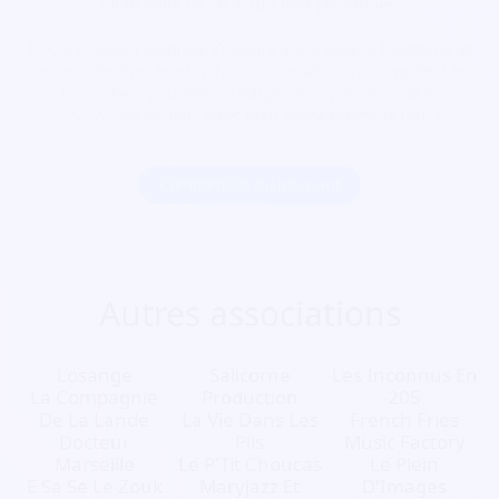
toute taille de 10 à 100 000 personnes.
Notre solution cashless s’intègre aussi avec la billetterie et
le contrôle d’accès afin d’avoir une solution intégrale. Les
festivaliers peuvent recharger leur pass lors de la
réservation de leur billet bien avant même le jour J.
Commencer maintenant
Autres associations
Losange
Salicorne
Les Inconnus En
La Compagnie
Production
205
De La Lande
La Vie Dans Les
French Fries
Docteur
Plis
Music Factory
Marseille
Le P'Tit Choucas
Le Plein
E Sa Se Le Zouk
Maryjazz Et
D'Images