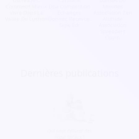
Dscrea'Art.
Carabine
Danses Du
Comment Mieux
Dba Compétition
Mondes
Vivre Dans La
Echanger,
Association Zen
Vallée De Luchon
Donner, Recevoir.
Attitude
Sigle Edr
Association
Spreaders
Ôpym
Dernières publications
Qui peut délivrer des
reçus fiscaux ?