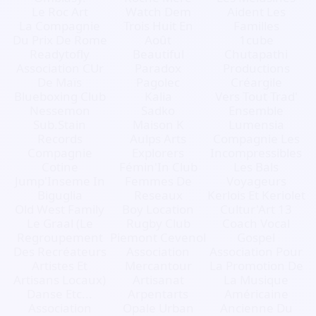
Le Roc Art
Watch Dem
Aident Les
La Compagnie
Trois Huit En
Familles
Du Prix De Rome
Août
1cube
Readytofly
Beautiful
Chutapathi
Association CUr
Paradox
Productions
De Maïs
Pagolec
Créargile
Blueboxing Club
Kalia
Vers Tout Trad'
Nessemon
Sadko
Ensemble
Sub.Stain
Maison K
Lumensia
Records
Aulps Arts
Compagnie Les
Compagnie
Explorers
Incompressibles
Cotine
Fémin'In Club
Les Bals
Jump'Inseme In
Femmes De
Voyageurs
Biguglia
Reseaux
Kerlois Et Keriolet
Old West Family
Boy Location
Cultur'Art 13
Le Graal (Le
Rugby Club
Coach Vocal
Regroupement
Piemont Cevenol
Gospel
Des Recréateurs
Association
Association Pour
Artistes Et
Mercantour
La Promotion De
Artisans Locaux)
Artisanat
La Musique
Danse Etc...
Arpentarts
Américaine
Association
Opale Urban
Ancienne Du