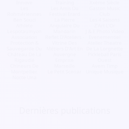
Innove
Training
Xxème Siècle
Les
Les Amis Du
Gaston Music
Rohmériennes
Festival Erard
Club
Ben Souci
La Pierre
Les 4 Saisons
Athlete
Angulaire Du
Z'Art L'Or
Lespotaumyon
Mandarin
J & E Photo Video
Association
Reflet D'Ateliers -
Evenementiel
Protection &
Vitrine Des
Atelier Theatre
Sauvegarde Du
Métiers D'Art En
De La Lorgnette
Château De La
Auvergne
Pickleball Paris
Rigaudié
Emprise
Ouest
Chineurs De
Marseille
Avem Timp
Montpellier.
Le Petit Scénar
Unique Musique
Nocte Una
Dernières publications