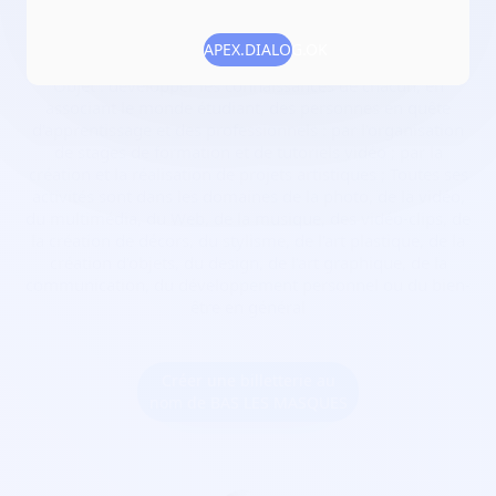
Date de création :
2017-04-06
Numéro RNA :
W283003017
APEX.DIALOG.OK
Objet :
développer les connaissances de chacun, en
associant le monde étudiant, des personnes en quête
d'apprentissage et des professionnels : par l'organisation
de stages de formation et de tutoriels vidéo ; par la
création et la réalisation de projets artistiques ; Toutes ses
activités sont dans les domaines de la photo, de la vidéo,
du multimédia, du Web, de la musique, des vidéo-clips, de
la création de décors, du stylisme, de l'art plastique, de la
création d'objets, du design, de l'art graphique, de la
communication, du développement personnel ou du bien-
être en général
Créer une billetterie au
nom de BAS LES MASQUES