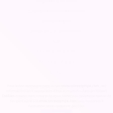
Respect de la vie privée
Conditions Générales d'Utilisation
Mentions légales
Demander une démonstration
Aide
Pour les professionnels
Pour les associations
Contact
Tarifs
Pour le bon fonctionnement du site
www.soireesympa.com
, des
informations sont susceptibles d'être enregistrées dans des fichiers
Blog
Cookies
installés dans votre ordinateur, tablette ou téléphone mobile. En
navigant sur le site
www.soireesympa.com
vous consentez à
l'utilisation de ces cookies et des
CGU
.
Soirée Sympa, Copyrights © 2023