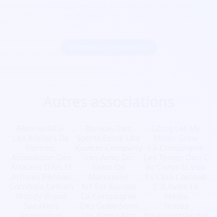
festivaliers peuvent recharger leur pass lors de la
réservation de leur billet bien avant même le jour J.
Commencer maintenant
Autres associations
Alannes&Co.
Bureau Des
L2mg Let My
Les Ateliers De
Sports Esme Lille
Music Grow
Pernes,
Kovtun Company
La Compagnie
Association Des
Les Amis Du
Les Temps Dan'C
Artisans D'Art Et
Salon De
Ac'Corps Et Voix
Artistes Pernois
Maromme
Rs Club Comtois
Cornhole Leman
Art For Europe
L' Il Avisé Le
Woody Wood
La Compagnie
Média
Speakers
Des Gobe-Sons
Textes
Association
Les Ramp'Arts
Itinérants/André