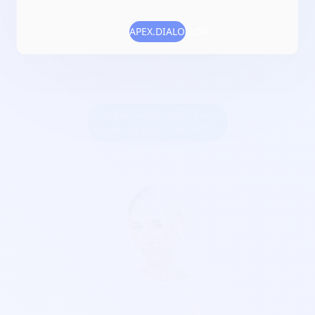
Numéro RNA :
W922019501
APEX.DIALOG.OK
Objet :
promouvoir la musique ; l'histoire, la culture, les
métiers, les connaissances , le savoir-faire et l'artisanat qui
s'y rattachent ;
Créer une billetterie au
nom de CANTO MUNDI