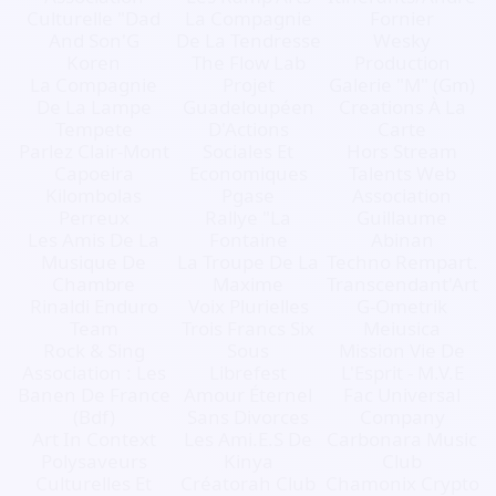
Culturelle "Dad
La Compagnie
Fornier
And Son'G
De La Tendresse
Wesky
Koren
The Flow Lab
Production
La Compagnie
Projet
Galerie "M" (Gm)
De La Lampe
Guadeloupéen
Creations À La
Tempete
D'Actions
Carte
Parlez Clair-Mont
Sociales Et
Hors Stream
Capoeira
Economiques
Talents Web
Kilombolas
Pgase
Association
Perreux
Rallye "La
Guillaume
Les Amis De La
Fontaine
Abinan
Musique De
La Troupe De La
Techno Rempart.
Chambre
Maxime
Transcendant'Art
Rinaldi Enduro
Voix Plurielles
G-Ometrik
Team
Trois Francs Six
Meiusica
Rock & Sing
Sous
Mission Vie De
Association : Les
Librefest
L'Esprit - M.V.E
Banen De France
Amour Éternel
Fac Universal
(Bdf)
Sans Divorces
Company
Art In Context
Les Ami.E.S De
Carbonara Music
Polysaveurs
Kinya
Club
Culturelles Et
Créatorah Club
Chamonix Crypto