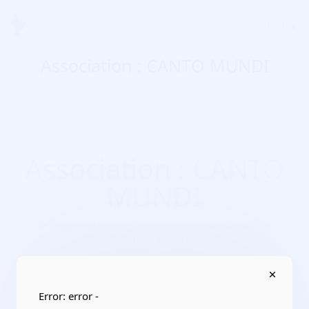
Menu
Association : CANTO MUNDI
Association : CANTO
MUNDI
Domaines d'activité :
culture, pratiques d’activités
artistiques, culturelles
Adresse :
14 rue Richelieu 92230 Gennevilliers
Localisation :
Île-de-France/Hauts-de-Seine
Error: error -
Date de création :
2022-06-07