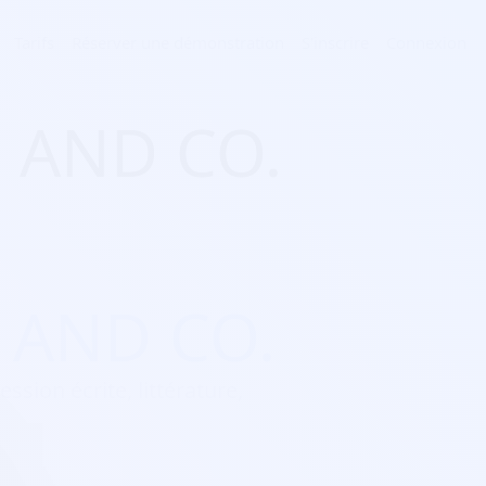
Tarifs
Réserver une démonstration
S'inscrire
Connexion
E AND CO.
E AND CO.
ession écrite, littérature,