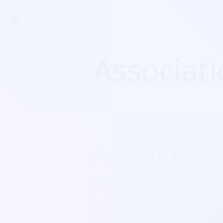
Associat
Associati
Domaines d'activité :
culture,
poésie
Adresse :
20200 San-Martino-
Localisation :
Corse/Haute-C