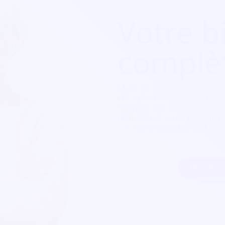
Votre bi
complè
Que ça soit pour
un fes
de spectacle, une soirée
Sympa est exactement c
billetterie sont parfait
personnalisables et s'a
Inscrire