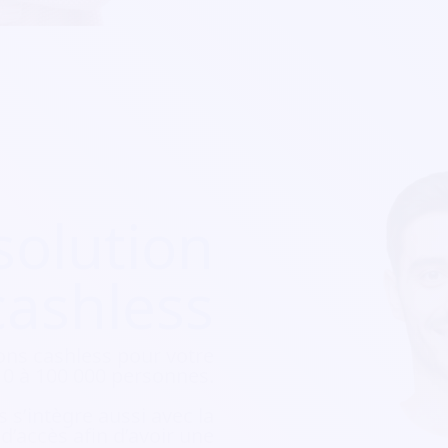
solution
cashless
ons cashless pour votre
e 10 à 100 000 personnes.
 s’intègre aussi avec la
e d’accès afin d’avoir une