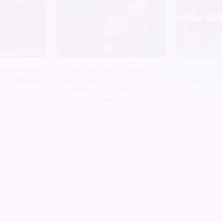
r la location
Comparatif de billetteries en
Covid19 : poin
 un spectacle
ligne : Quelle plateforme choisir
le secteur 
pour vendre ses billets
d’évènement ?
Billetterie en ligne
CRM gratuit
Respect de la vie privée