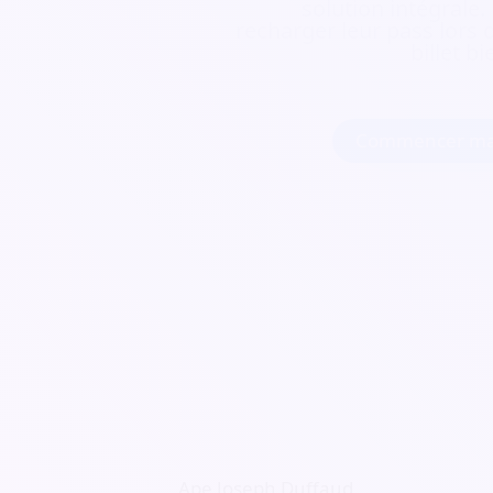
solution intégrale.
recharger leur pass lors d
billet b
Commencer ma
Ape Joseph Duffaud