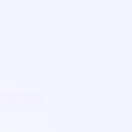
lletterie
te
tival, un concert, une salle
, cinéma, foire...
Soirée
e qu'il vous faut. Nos
ement sécurisés,
daptent à votre goût visuel.
 mon association