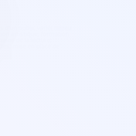
 d'un public varié( milieu
tion artistique; formation
aine de la lecture;
xtes; mise en place de