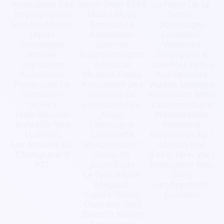
Association Des
Kevin Divet #238
La Force De Se
Photographes
Mabul Music
Battre :
Sino-Europeens
Emo'Scène
Dommages
(Apse)
Association
Corporels,
Compagnie
Sportive
Violences
Postale
Racemotorsport
Conjugales &
Oxy'Danse
Antiquae
Violences Faites
Association
Musicae Flores
Aux Femmes
Provencale De
Association Des
Waden Musique
Ventabren
Bateliers De
Association Mlezi
(A.P.V.)
Longuenée En
Castelnordique
Lvlab Records
Anjou
Watsatsarouf
Bulles De Vies
Compagnie
Roseland
Ludistart
L'Ébouriffé
Association Ag 1
Les Artisans Du
Marcello Sport
Maison Fdv
Changement
Samu 93
(Faire, Dire, Voir)
971
Journ'Écolo
Association Retz
Le Petit Rayon
Song
Magique
Les Apprentis
Espace Danse
Écrivains
Ciotaden (Edc)
Blackl!St Events