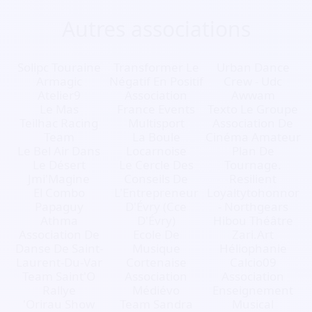
Autres associations
Solipc Touraine
Transformer Le
Urban Dance
Armagic
Négatif En Positif
Crew - Udc
Atelier9
Association
Awwam
Le Mas
France Events
Texto Le Groupe
Teilhac Racing
Multisport
Association De
Team
La Boule
Cinéma Amateur
Le Bel Air Dans
Locarnoise
Plan De
Le Désert
Le Cercle Des
Tournage.
Jmi'Magine
Conseils De
Resilient
El Combo
L'Entrepreneur
Loyaltytohonnor
Papaguy
D'Évry (Cce
- Northgears
Athma
D'Évry)
Hibou Théâtre
Association De
Ecole De
Zari.Art
Danse De Saint-
Musique
Héliophanie
Laurent-Du-Var
Cortenaise
Calcio09
Team Saint'O
Association
Association
Rallye
Médiévo
Enseignement
'Orirau Show
Team Sandra
Musical