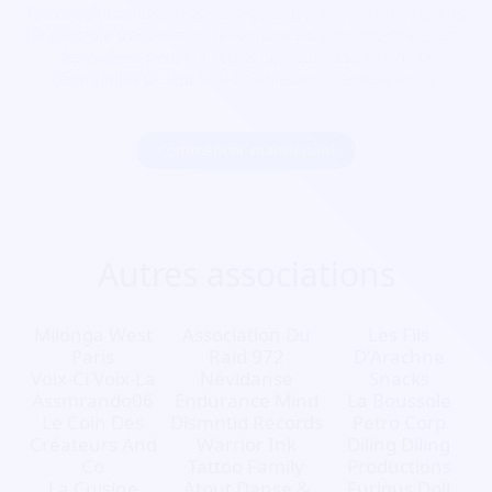
Notre solution cashless s’intègre aussi avec la billetterie et
le contrôle d’accès afin d’avoir une solution intégrale. Les
festivaliers peuvent recharger leur pass lors de la
réservation de leur billet bien avant même le jour J.
Commencer maintenant
Autres associations
Milonga West
Association Du
Les Fils
Paris
Raid 972
D'Arachne
Voix-Ci Voix-La
Névidanse
Snacks
Assmrando06
Endurance Mind
La Boussole
Le Coin Des
Dismntld Records
Petro Corp
Créateurs And
Warrior Ink
Diling Diling
Co
Tattoo Family
Productions
La Cuisine
Atout Danse &
Furious Doll