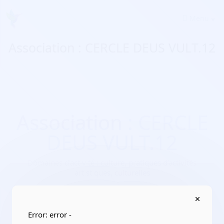
Menu
Association : CERCLE DEUS VULT.12
Association : CERCLE
DEUS VULT.12
Domaines d'activité :
culture, pratiques d’activités
artistiques, culturelles
Adresse :
92130 Issy-les-Moulineaux
Localisation :
Île-de-France/Hauts-de-Seine
Error: error -
Date de création :
2018-07-15