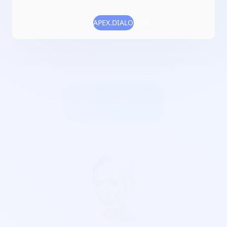
Numéro RNA :
W923006790
APEX.DIALOG.OK
Objet :
association féminine locale, le Cercle DEUS VULT ;
12 a pour but l'étude de sujetsphilosophiques, spirituels et
culturels, dans un esprit humaniste, toutes activités s'y
rapportant, ainsi que l'entraide entre ses membres ;
Créer une billetterie au
nom de CERCLE DEUS
VULT.12