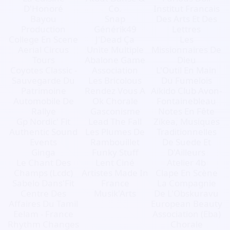
D'Honoré
Co.
Institut Francais
Bayou
Snap
Des Arts Et Des
Production
Générik49
Lettres
College En Scene
J'Dead Ça
Les
Aerial Circus
Unite Multiple
Missionnaires De
Tours
Abalone Game
Dieu
Coyotes Classic -
Association
L'Outil En Main
Sauvegarde Du
Les Bricolous
Du Fumelois
Patrimoine
Rendez Vous A
Aikido Club Avon-
Automobile De
Ok Chorale
Fontainebleau
Rallye
Gasconisme
Notes En Fête
Gp Nordic' Fit
Lead The Fall
Zikea, Musiques
Authentic Sound
Les Plumes De
Traditionnelles
Events
Rambouillet
De Suede Et
Ginga
Funky Stuff
D'Ailleurs
Le Chant Des
Lent Ciné
Atelier 4b
Champs (Lcdc)
Artistes Made In
Clape En Scène
Sabelo Dans'Fit
France
La Compagnie
Centre Des
Musik'Arts
De L'Obskuravu
Affaires Du Tamil
European Beauty
Eelam - France
Association (Eba)
Rhythm Changes
Chorale