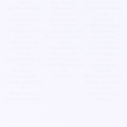
Terre
Sms Beauty
Savate Trampo
Mklj Productions
Eduque Et
Fit & Punch Boxe
Gremlins
Musique
Club
Sound Makers
Le Berceau.
Exported
Rampe
Association
Label Losange
Les Éditions Tons
Labedo Charite
Cie Alsand
En Boîte
A Nous De Jouer
La Fanfare
Art Et Poème
Les
Moufle
Le Moulin A
Zorganizateurs
Le Cercle Des
Livres.
Innisound
Improvisateurs
Événements "À
Plein Gaz Ailes
Aldente
Part
Radio Moustache
Compagnie
Re-Pères17
Bio
Jangala.
Ozirisprod
Ciné Die
Montbaz'Danses
Compagnie Essai
Tango Nomade
90
Events
Melanie Dhb
Jura Concept
Quatre Paralleles
Videos