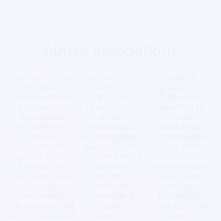
Autres associations
Les Carmes, Nul
Les Volants
Elo Music
Part Ailleurs.
Bodiciens
Bamada-City
Sandrine Bijoux
Cab' Art Et...
D-Mineurs
Et Creations
Union Jeune
Lache Moi La
Artisanales
Sm Art
Gratte
En Quête De
Association
Kilifë-Asso
Lumière
Les Mata'Roses
La Compagnie
Les Folles Du
West Concept
De La Pièce
Hauts De France.
Nemrod Boxing
Montée
Amicale Des
Academy
Imagevoyage
Locataires Du 61
Caux Mrtm
Le Révélateur
Rue De
Bricolons
Association
Vincennes
Ensemble À
Imazighen
L'Autre-Ment-Dit
Rodes
D'Indre-Et-Loire
Les 4 Filles De La
Zapat'Arts
Baratas