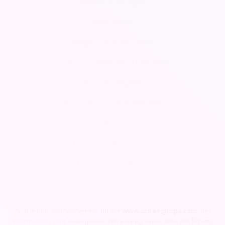
Billetterie en ligne
CRM gratuit
Respect de la vie privée
Conditions Générales d'Utilisation
Mentions légales
Demander une démonstration
Aide
Pour les professionnels
Pour les associations
Contact
Tarifs
Pour le bon fonctionnement du site
www.soireesympa.com
, des
informations sont susceptibles d'être enregistrées dans des fichiers
Blog