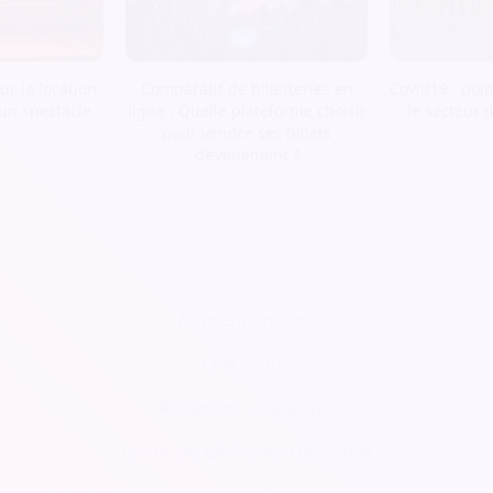
r la location
Comparatif de billetteries en
Covid19 : poin
 un spectacle
ligne : Quelle plateforme choisir
le secteur 
pour vendre ses billets
d’évènement ?
Billetterie en ligne
CRM gratuit
Respect de la vie privée
Conditions Générales d'Utilisation