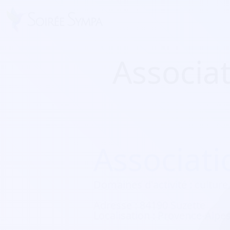
Associa
Associat
Domaines d'activité :
culture,
Adresse :
84190 Suzette
Localisation :
Provence-Alpes