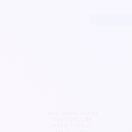
Commencer ma
Jaïpur Groupe Musical
Regardez L'Etoile
Belbèze Trial Club
One Shot Band