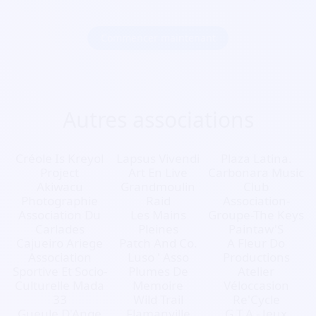
Commencer maintenant
Autres associations
Créole Is Kreyol
Lapsus Vivendi
Plaza Latina.
Project
Art En Live
Carbonara Music
Akiwacu
Grandmoulin
Club
Photographie
Raid
Association-
Association Du
Les Mains
Groupe-The Keys
Carlades
Pleines
Paintaw'S
Cajueiro Ariege
Patch And Co.
A Fleur Do
Association
Luso ' Asso
Productions
Sportive Et Socio-
Plumes De
Atelier
Culturelle Mada
Memoire
Véloccasion
33
Wild Trail
Re'Cycle
Gueule D'Ange
Flamanville
G.T.A - Jeux