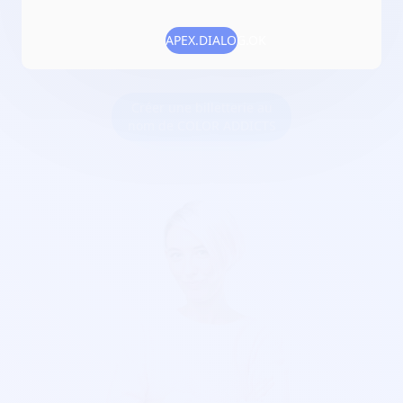
Numéro RNA :
W744002990
APEX.DIALOG.OK
Objet :
promouvoir les arts graphiques
Créer une billetterie au
nom de COLOR ADDICTS