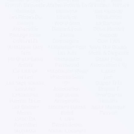
French Baguette
Atelier Poterie La
Grandeur Nature
Records
Duranne
Bat Records
Les Pilotes Du
Edaclyon
Production
Desert
Workroom
La Banche
Ateliers De
Danse&Vous
Doux Mantra
Partage Inter
Zarzie
Records
Culturel Et
Compagnie -
Oser L'Art
Artistique Tam
Association Pour
Save The Doctor
Tam
Les Arts
Mode & Elegance
Mc Brass Band
Immediats
Oskar Prod
Artistz
Pariswood
Association City
Cie Cirk'Le
Association (Pwa)
Cakes
Fit Lim
Histoires Sans
Jvm
Les Sept Sceaux
Fin
Dupon D Et
Les Ailes
Association
Dupon T
Cristallines
Spirituelle
Time'Danse
Hamlet Et Cie
Arrageoise
Houlala
Les Bonnes
Montans Danse
Salsa Musique
Meres.
6tmd
Passion
L'Abri De
C.Live
Puimichel
Bambi Books
Jeunesse
Atelier Couleurs