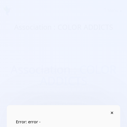
Menu
Association : COLOR ADDICTS
Association : COLOR
ADDICTS
Domaines d'activité :
culture, pratiques d’activités
artistiques, culturelles/promotion de l’art et des artistes
Adresse :
74200 Thonon-les-Bains
Localisation :
Auvergne-Rhône-Alpes/Haute-Savoie
Error: error -
Date de création :
2017-11-22