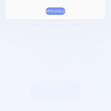
spectacles de variété
APEX.DIALOG.OK
Adresse :
4 Champs d'Avail 36100 Saint-Georges-sur-
Arnon
Localisation :
Centre-Val de Loire/Indre
Date de création :
2023-08-01
Numéro RNA :
W364004320
Objet :
création, la promotion, la diffusion despectacles
vivants et de rues, sous différentes formes, auprès du tout
public ; D'organiser desmanifestations culturelles,
d'organiser des projets de formations autour des pratiques
du cabaret ;
Créer une billetterie au
nom de COMPAGNIE DU
LOTUS BLEU