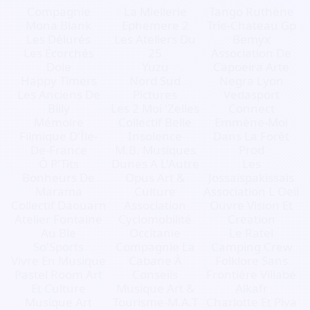
Compagnie
La Miellerie
Tango Ruthène
Mona Blank
Ephemere 2
Trie-Chateau Gp
Les Délurés
Les Ateliers Du
Bemyx
Les Écorchés
25
Association De
Dole
Yuzu
Capoeira Arte
Happy Timers
Nord Sud
Negra Lyon
Les Anciens De
Pictures
Vedasport
Billy
Les 2 Moi 'Zelles
Connect
Mémoire
Collectif Belle
Emmène-Moi
Filmique D'Île-
Insolence
Dans La Forêt
De-France
M.B. Musiques
Prod
Ô P'Tits
Dunes A L'Autre
Les
Bonheurs De
Opus Art &
Jossaispakissais
Marama
Culture
Association L Oeil
Collectif Daouarn
Association
Ouvre Vision Et
Atelier Fontaine
Cyclomobilité
Creation
Au Ble
Occitanie
Le Ratel
So'Sports
Compagnie La
Camping Crew
Vivre En Musique
Cabane À
Folklore Sans
Pastel Room Art
Conseils
Frontière Villabé
Et Culture
Musique Art &
Alkafr
Musique Art
Tourisme-M.A.T
Charlotte Et Piva