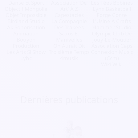
Danse Et Sport
Association De
Les Fées Bobines
Objectif Mongolie
Art' À Z
Lynx Basketball
Objet Impossible
Capestacles
Forge Conte
Birdland Studio
La Compagnie
L'Usine À Crafts
Ak Sonorisation
Des Trakees
Hammer Studio
Animation
Saxos Et
Olympic Club De
Bouyon
Manivelles
Jouy-Le-Moutier
Production
On Aurait Dit
Association Caps
Les Arts Si Show
Troisième Temps
Connexion Music
Lyhc
4musik
(Ccm)
Wiki Wiki
Dernières publications