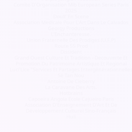
Comite D'Organisation Mlb European Series Paris
2025
Doull' En Scene
Association Medicale Pour L'Art Dans Le Calvados
Georgy Productions
L'Enchanteresse.
Union Fraternelle Des Prodiges (U.F.P)
Route 55 Prod
Dissident
Grand Ouest Culture Et Tradition - Decouverte Et
Promotion Du Patrimoine Artistique Et Regional
Luci'Lice "Services Et Partages Intergénérationnelle
Sé Tan Nou
Antoine De Cieberry
La Caravane Des Arts.
Hotbrains
Capoeira Angola Ecole Cajueiro Paris
Association D'Enseignement D'Art Et De
Développement Culturel Sino-Français
Huli