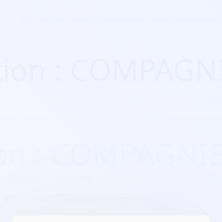
Pour les pros
Pour les associations
Pour les particuliers
tion : COMPAGN
ion : COMPAGNI
 pratiques d’activités artistiques, culturelles
 Merle 31400 Toulouse
te-Garonne