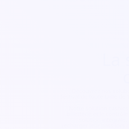
La 
Découvrez nos soluti
festival de toute taille d
Notre solution cashless
billetterie et le contrôl
solution intégrale.
recharger leur pass lors d