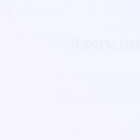
Associa
Associat
Domaines d'activité :
culture,
Adresse :
32 rue du Chant du
Localisation :
Occitanie/Hau