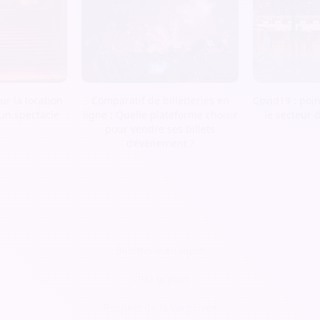
r la location
Comparatif de billetteries en
Covid19 : poin
 un spectacle
ligne : Quelle plateforme choisir
le secteur 
pour vendre ses billets
d’évènement ?
Billetterie en ligne
CRM gratuit
Respect de la vie privée