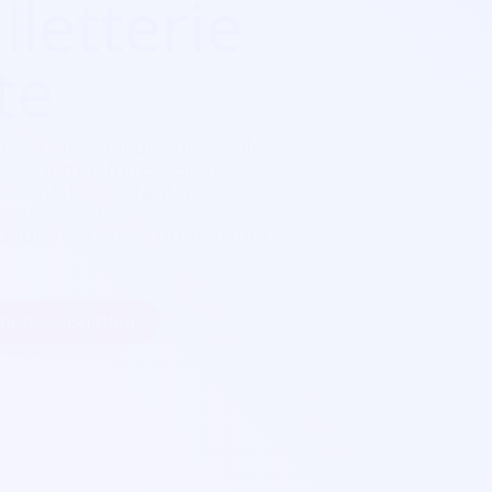
lletterie
te
tival, un concert, une salle
, cinéma, foire...
Soirée
e qu'il vous faut. Nos
ement sécurisés,
daptent à votre goût visuel.
 mon association