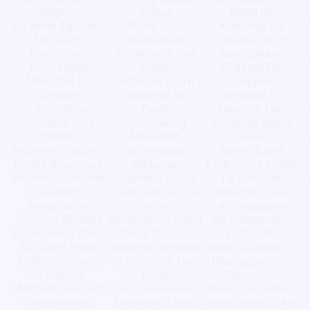
Bagton
Amuz
Road 66
La Belle Equipe -
Shiny Soul
Kae And Co
Ecrivants
Association
Cabanaroum
Libournais
Fin'Amor E Gai
Assosphere
Krav Maga
Saber
Graines De
Montfort 83
Alchimie Dstm
Complet
Casteleo
Diorama De
Amicale Et
L'Antisèche
Geek
Sportive Des
Scuderia Dive
Coco Swing
Bords De Seine
Bomb
Marseille
Ouest
Artomes Crochus
France-Japon
Alceel Band
Rallye Bouvreuil
Ikebana
Chili-Con-Penfao
Wcahr-Un(World
Greasers Social
Le Cenacle
Chaplains
Club France (Gsc
Bourbonnais
Association
France)
La Compagnie
Human Rigths)
Association Soleil
De L'Absenthe
Les Ateliers D'Art
D'Asie Nantes
Liz'On Air
De Saint-Père
Nounou Voyage
Arts, Culture Et
Editions Binam
Le Sourire De
Développement
Academie
Dolly
Personnel
Martiale Des Arts
Les Glaneuses
Dans L'Escalier :
Traditionnels
Derniere Lune
Association D'Art