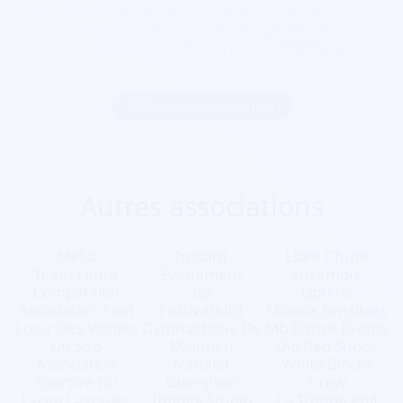
le contrôle d’accès afin d’avoir une solution intégrale. Les
festivaliers peuvent recharger leur pass lors de la
réservation de leur billet bien avant même le jour J.
Commencer maintenant
Autres associations
Melia
Instant
Libre Chute
Team Faure
Évènement
Ensemble
Compétition
Ics
Optimé
Association Foot
Festivaddict
Milieux Sensibles
Loisir Des Vosges
Gymnastique De
Mb Dance Events
Du Sud
Maintien
Old Red Shoes
Association
Nahalat
White Blocks
Sportive Du
Guershon
Crew
Lycee Lavoisier
Infinity Studio
La Troupe Phil