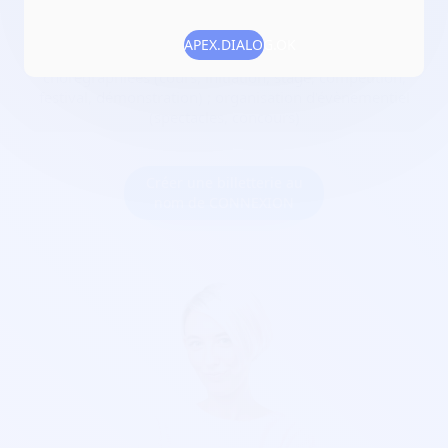
Numéro RNA :
W112006005
APEX.DIALOG.OK
Objet :
enseignement et pratique des disciplines
chorégraphiées (cours, initiation, stage, compétition,
festival, démonstration) ; organisation d'évènementiel
(spectacles, concours)
Créer une billetterie au
nom de CONNEXION