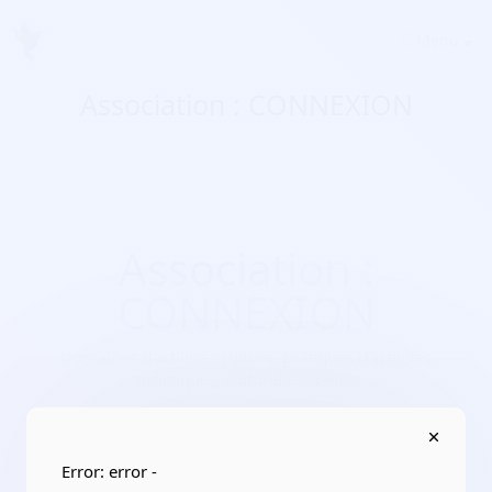
Menu
Association : CONNEXION
Association :
CONNEXION
Domaines d'activité :
culture, pratiques d’activités
artistiques, culturelles/danse
Adresse :
26 avenue Andre Chenier 11300 Limoux
Localisation :
Occitanie/Aude
Error: error -
Date de création :
2022-07-27