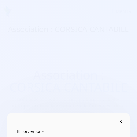
Menu
Association : CORSICA CANTABILE
Association :
CORSICA CANTABILE
Domaines d'activité :
culture, pratiques d’activités
artistiques, culturelles/promotion de l’art et des artistes
Adresse :
8 avenue du Mont Thabor 20090 AJACCIO
Localisation :
Corse/Corse-du-Sud
Error: error -
Date de création :
2021-09-28