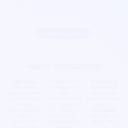
le contrôle d’accès afin d’avoir une solution intégrale. Les
festivaliers peuvent recharger leur pass lors de la
réservation de leur billet bien avant même le jour J.
Commencer maintenant
Autres associations
Organisation
Groupement
Aventures Et
Miss Aisne
D'Employeurs
Evasions En
Enjoy The Ride
Des
Montagne
Les Flûtes Du
Professionnels
Vida Mia Events
Rhône
De L'Outdoor Et
Yi Fan
Photogramm
Du Tourisme
Association
Ygam
Association
Vézelay - La
Productions
Culturelle "Le
Rencontre
Melun Sup
Hangar
Les