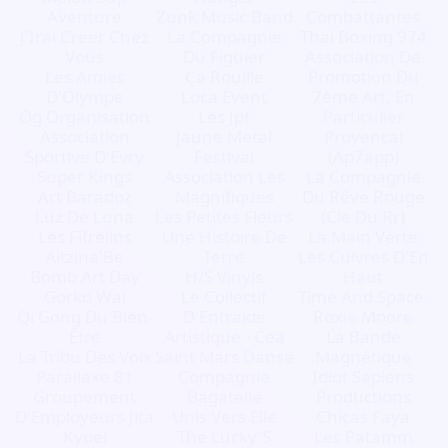
Aventure
Zunk Music Band
Combattantes
J'Irai Creer Chez
La Compagnie
Thaï Boxing 974
Vous
Du Figuier
Association De
Les Amies
Ça Rouille
Promotion Du
D'Olympe
Loca Event
7ème Art, En
Og Organisation
Les Jpf
Particulier
Association
Jaune Metal
Provencal
Sportive D'Evry
Festival
(Ap7app)
Super Kings
Association Les
La Compagnie
Art Baradoz
Magnifiques
Du Rêve Rouge
Luz De Luna
Les Petites Fleurs
(Cie Du Rr)
Les Fifrelins
Une Histoire De
La Main Verte
Aitzina'Be
Terre
Les Cuivres D'En
Bomb Art Day
H/S Vinyls
Haut
Gorko Waï
Le Collectif
Time And Space.
Qi Gong Du Bien-
D'Entraide
Roxie Moore
Être
Artistique - Cea
La Bande
La Tribu Des Voix
Saint Mars Danse
Magnétique
Parallaxe 81
Compagnie
Idiot Sapiens
Groupement
Bagatelle
Productions
D'Employeurs Jita
Unis Vers Elle
Chicas Faya
Kyoei
The Lucky'S
Les Patamm