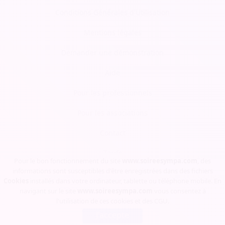
Conditions Générales d'Utilisation
Mentions légales
Demander une démonstration
Aide
Pour les professionnels
Pour les associations
Contact
Tarifs
Pour le bon fonctionnement du site
www.soireesympa.com
, des
informations sont susceptibles d'être enregistrées dans des fichiers
Blog
Cookies
installés dans votre ordinateur, tablette ou téléphone mobile. En
navigant sur le site
www.soireesympa.com
vous consentez à
l'utilisation de ces cookies et des
CGU
.
Soirée Sympa, Copyrights © 2023
J'accepte