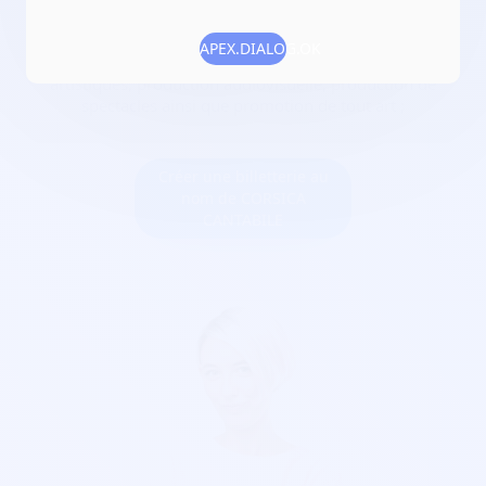
Numéro RNA :
W2A1007466
APEX.DIALOG.OK
Objet :
création, enseignement, diffusion et production
artistiques, production audiovisuelle, production de
spectacles ainsi que promotion de tout art ;
Créer une billetterie au
nom de CORSICA
CANTABILE