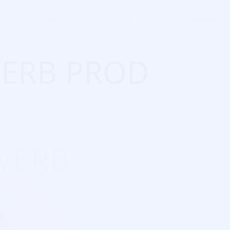
Tarifs
Réserver une démonstration
S'inscrire
Connexion
EVERB PROD
EVERB
sirs multiplesculture,