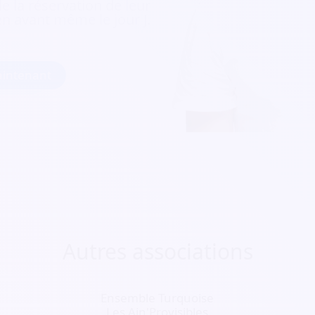
e la réservation de leur
ien avant même le jour J.
intenant
Autres associations
Ensemble Turquoise
Les Ain'Provisibles