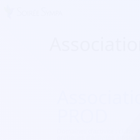
Associati
Associat
PROD
Domaines d'activité :
clubs de
pratiques d’activités artistiq