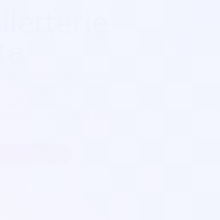
lletterie
te
tival, un concert, une salle
, cinéma, foire...
Soirée
e qu'il vous faut. Nos
ement sécurisés,
daptent à votre goût visuel.
 mon association