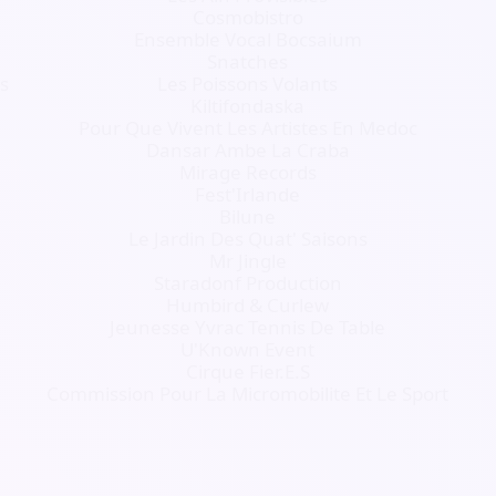
Cosmobistro
Ensemble Vocal Bocsaium
Snatches
s
Les Poissons Volants
Kiltifondaska
Pour Que Vivent Les Artistes En Medoc
Dansar Ambe La Craba
Mirage Records
Fest'Irlande
Bilune
Le Jardin Des Quat' Saisons
Mr Jingle
Staradonf Production
Humbird & Curlew
Jeunesse Yvrac Tennis De Table
U'Known Event
Cirque Fier.E.S
Commission Pour La Micromobilite Et Le Sport