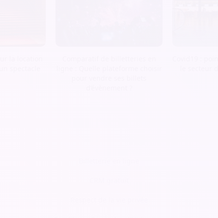
r la location
Comparatif de billetteries en
Covid19 : poin
 un spectacle
ligne : Quelle plateforme choisir
le secteur 
pour vendre ses billets
d’évènement ?
Billetterie en ligne
CRM gratuit
Respect de la vie privée