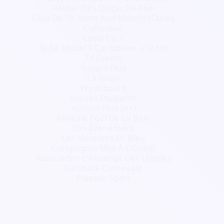
Atelier Des Doigts De Fee
Club De Tir Arms And Motors (Ctam)
Culturaxe
Local Du 7
Sy.Ml Model'S Caribbean - (Sy.Ml)
74 Events
Supers Flux
La Taïga
Washboard
Accueil Étudiants
Actions Plus (A+)
Amicale Pg2l De La Baie
Dxs Évènement
Les Hommes En Bleu
Compagnie Midi À L'Ouest
Association L'Auberge Des Utopies
Garibaldi Carnevale
Planete Sport