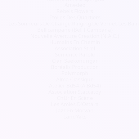
Amedeo
Rebels Flowers
Etoiles Des Quartiers
Les Sonneurs De Change Ringing De Vernet Les Bain
Bellicampane (Bell I Campana)
Nouvelle Aventure Creation (N.A.C.)
Humains En Chemin
Association Strel
Semence Parole
Clan Saekonungar
Boréalis Production
Polymorph
Alma Classique
Atelier Bd54 (A Bd54)
Association Staccatoy
ChUr En Scène
Les Amies D'Ostara
Jazz En Morvan
Land'Arts