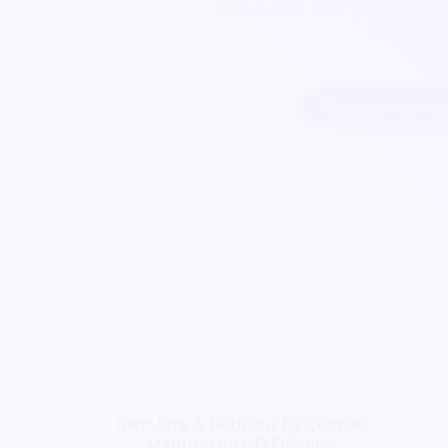
recharger leur pass lors d
billet b
Commencer ma
Bien-Être & Douceur By Celmaë
Manufacture D'Epingles