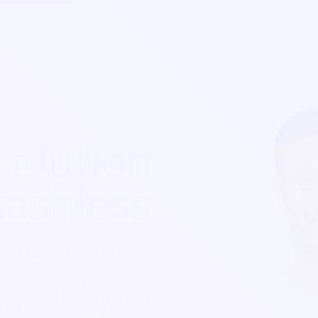
solution
cashless
ons cashless pour votre
e 10 à 100 000 personnes.
 s’intègre aussi avec la
e d’accès afin d’avoir une
 Les festivaliers peuvent