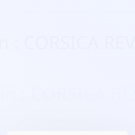
Pour les pros
Pour les associations
Pour les particuliers
on : CORSICA R
ion : CORSICA R
 loisirs, relations/centres de loisirs, clubs de loi
ues, culturelles/promotion de l’art et des artistes