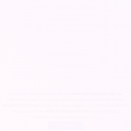
Conditions Générales d'Utilisation
Mentions légales
Demander une démonstration
Aide
Pour les professionnels
Pour les associations
Contact
Tarifs
Pour le bon fonctionnement du site
www.soireesympa.com
, des
informations sont susceptibles d'être enregistrées dans des fichiers
Blog
Cookies
installés dans votre ordinateur, tablette ou téléphone mobile. En
navigant sur le site
www.soireesympa.com
vous consentez à
l'utilisation de ces cookies et des
CGU
.
Soirée Sympa, Copyrights © 2023
J'accepte