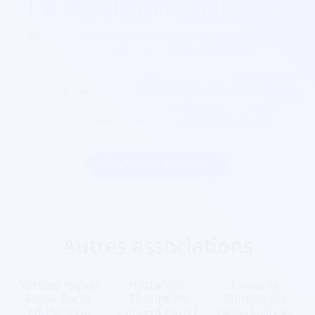
La solution cashless
Découvrez nos solutions cashless pour votre festival de
toute taille de 10 à 100 000 personnes.
Notre solution cashless s’intègre aussi avec la billetterie et
le contrôle d’accès afin d’avoir une solution intégrale. Les
festivaliers peuvent recharger leur pass lors de la
réservation de leur billet bien avant même le jour J.
Commencer maintenant
Autres associations
Version Papier
Hysteresis
Embarké
Foyer Socio-
Choupette
Compagnie
Educatif Du
Collectif Paru (
Desequilibres