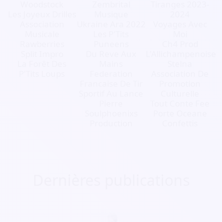
Woodstock
Zembrital
Tiranges 2023-
Les Joyeux Drilles
Musique
2024
Association
Ukraine Ara 2022
Voyages Avec
Musicale
Les P'Tits
Moi
Rawberries
Puneens
Ch4 Prod
Split Impro
Du Reve Aux
L'Allichampenoise
La Forêt Des
Mains
Stelna
P'Tits Loups
Federation
Association De
Francaise De Tir
Promotion
Sportif Au Lance
Culturelle
Pierre
Tout Conte Fee
Soulphoenixs
Porte Oceane
Production
Confettis
Dernières publications