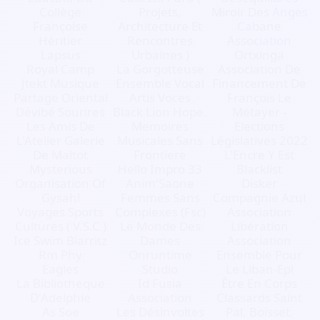
Collège
Projets,
Miroir Des Anges
Françoise
Architecture Et
Cabane
Héritier
Rencontres
Association
Lapsus
Urbaines )
Ortxinga
Royal Camp
La Gorgotteuse
Association De
Jtekt Musique
Ensemble Vocal
Financement De
Partage Oriental
Artis Voces
François Le
Dévibé Sourires
Black Lion Hope.
Métayer -
Les Amis De
Memoires
Elections
L'Atelier Galerie
Musicales Sans
Législatives 2022
De Maltot
Frontiere
L'Encre Y Est
Mysterious
Hello Impro 33
Blacklist
Organisation Of
Anim'Saone
Disker
Gysahl
Femmes Sans
Compagnie Azul
Voyages Sports
Complexes (Fsc)
Association
Cultures ( V.S.C )
Le Monde Des
Libération
Ice Swim Biarritz
Dames
Association
Rm Phy
Onruntime
Ensemble Pour
Eagles
Studio
Le Liban-Epl
La Bibliotheque
Id Fusia
Être En Corps
D'Adelphie
Association
Classards Saint
As Soe
Les Désinvoltes
Pal, Boisset,