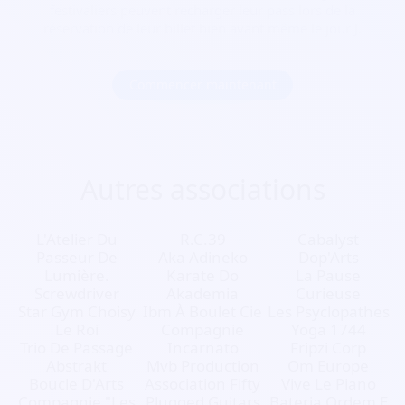
festivaliers peuvent recharger leur pass lors de la
réservation de leur billet bien avant même le jour J.
Commencer maintenant
Autres associations
L'Atelier Du
R.C.39
Cabalyst
Passeur De
Aka Adineko
Dop'Arts
Lumière.
Karate Do
La Pause
Screwdriver
Akademia
Curieuse
Star Gym Choisy
Ibm À Boulet Cie
Les Psyclopathes
Le Roi
Compagnie
Yoga 1744
Trio De Passage
Incarnato
Fripzi Corp
Abstrakt
Mvb Production
Om Europe
Boucle D'Arts
Association Fifty
Vive Le Piano
Compagnie "Les
Plugged Guitars
Bateria Ordem E