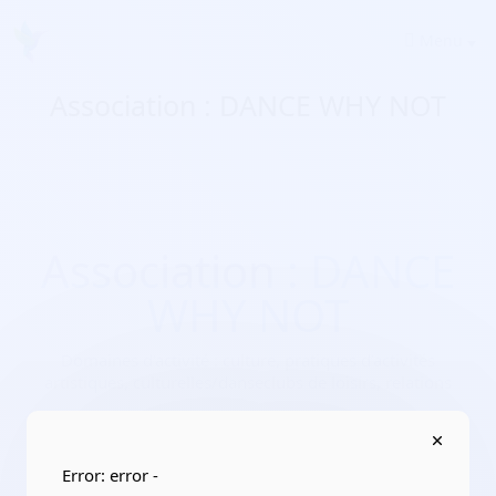
Menu
Association : DANCE WHY NOT
Association : DANCE
WHY NOT
Domaines d'activité :
culture, pratiques d’activités
artistiques, culturelles/danseclubs de loisirs, relations
Adresse :
51530 Dizy
Localisation :
Grand Est/Marne
Error: error -
Date de création :
2019-07-31