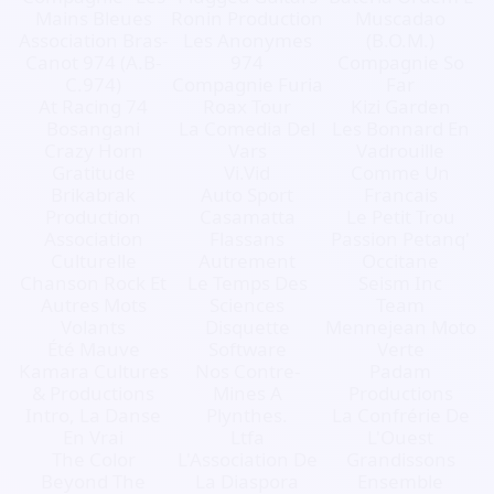
Mains Bleues
Ronin Production
Muscadao
Association Bras-
Les Anonymes
(B.O.M.)
Canot 974 (A.B-
974
Compagnie So
C.974)
Compagnie Furia
Far
At Racing 74
Roax Tour
Kizi Garden
Bosangani
La Comedia Del
Les Bonnard En
Crazy Horn
Vars
Vadrouille
Gratitude
Vi.Vid
Comme Un
Brikabrak
Auto Sport
Francais
Production
Casamatta
Le Petit Trou
Association
Flassans
Passion Petanq'
Culturelle
Autrement
Occitane
Chanson Rock Et
Le Temps Des
Seism Inc
Autres Mots
Sciences
Team
Volants
Disquette
Mennejean Moto
Été Mauve
Software
Verte
Kamara Cultures
Nos Contre-
Padam
& Productions
Mines A
Productions
Intro, La Danse
Plynthes.
La Confrérie De
En Vrai
Ltfa
L'Ouest
The Color
L'Association De
Grandissons
Beyond The
La Diaspora
Ensemble