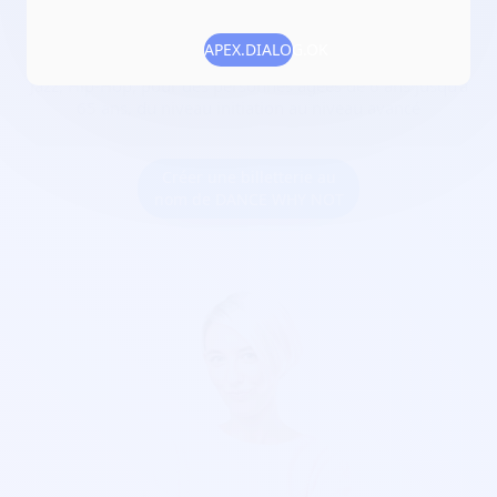
Numéro RNA :
W512005462
APEX.DIALOG.OK
Objet :
dispenser des cours de danse Modern Jazz, Street
Jazz, Hip-Hop, pour des personnes âgées de 6 ans jusqu'à
65 ans, du niveau initiation au niveau avancé
Créer une billetterie au
nom de DANCE WHY NOT