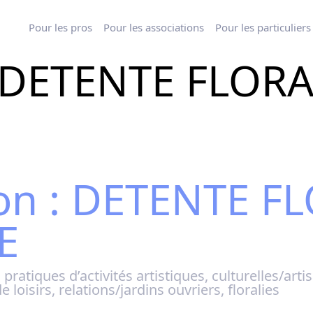
Pour les pros
Pour les associations
Pour les particuliers
 : DETENTE FLOR
ion : DETENTE F
E
 pratiques d’activités artistiques, culturelles/art
 loisirs, relations/jardins ouvriers, floralies