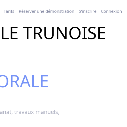
Tarifs
Réserver une démonstration
S'inscrire
Connexion
ALE TRUNOISE
LORALE
isanat, travaux manuels,