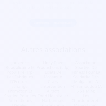
festivaliers peuvent recharger leur pass lors de la
réservation de leur billet bien avant même le jour J.
Commencer maintenant
Autres associations
Jouvence
Linky Dave
Association
Republicaine Et
Productions (Ldp)
Sportive De
Populaire (Jrp)
Éclats De
Fitness Pour La
Les Fabriques
Mosaïque
Solidarite Des
D'Ecriture,
Crazy
Malgaches A
Echange,
Intervention
M'Tsamoudou (A
Promotion Et
Airsoft
S S F M M)
Soutien Pour Les
Fond Hospitalier
Les
Animatieurs
Narbonnais
Chardonnerets
D'Atelier
Compagnie
Magic-Armor