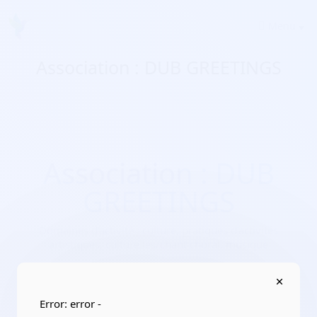
Menu
Association : DUB GREETINGS
Association : DUB
GREETINGS
Domaines d'activité :
culture, pratiques d’activités
artistiques, culturelles/chant choral, musique
Adresse :
40230 , 3, impasse du Brana, 40230 Saint-Jean-
de-Marsacq
Localisation :
Nouvelle-Aquitaine/Landes
Error: error -