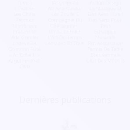
Tours)
(Asgeligua )
Action Design
L'Exaltée
An Avanturour
La Musique Et
Les Chats
Les Boulie'S
Des Ailes : Eveil
Perchés
Compagnie Du
Des Sens Pour
République
Châtaignier -
Tous
Fraternité
Chloe Bernier
Echappee
Vide Grenier
L'Art Du Temps
Musicale
Lodeve 34
Les Bout'En'Train
Rm Association
Quatrain Futé
Tennis De Table
« Ar'Goliath »
Breuvannais
Argol Football
L'Art Des Métiers
Club
Dernières publications