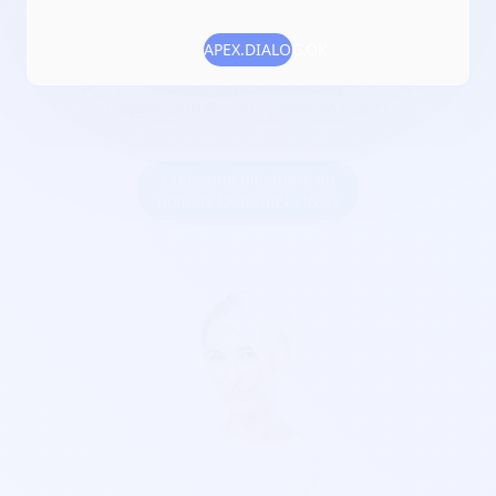
Date de création :
2019-07-22
Numéro RNA :
W401009807
APEX.DIALOG.OK
Objet :
promouvoir, diffuser la musique et culture
Reggae/Dub Sound System en France
Créer une billetterie au
nom de DUB GREETINGS