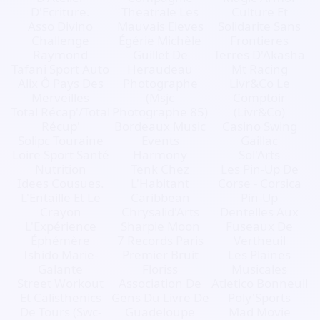
D'Ecriture.
Theatrale Les
Culture Et
Asso Divino
Mauvais Eleves
Solidarite Sans
Challenge
Égérie Michèle
Frontieres
Raymond
Guillet De
Terres D'Akasha
Tafani Sport Auto
Heraudeau
Mt Racing
Alix Ô Pays Des
Photographe
Livr&Co Le
Merveilles
(Msjc
Comptoir
Total Récap'/Total
Photographe 85)
(Livr&Co)
Récup'
Bordeaux Music
Casino Swing
Solipc Touraine
Events
Gaillac
Loire Sport Santé
Harmony
Sol'Arts
Nutrition
Tënk Chez
Les Pin-Up De
Idees Cousues.
L'Habitant
Corse - Corsica
L'Entaille Et Le
Caribbean
Pin-Up
Crayon
Chrysalid'Arts
Dentelles Aux
L'Expérience
Sharpie Moon
Fuseaux De
Éphémère
7 Records Paris
Vertheuil
Ishido Marie-
Premier Bruit
Les Plaines
Galante
Floriss
Musicales
Street Workout
Association De
Atletico Bonneuil
Et Calisthenics
Gens Du Livre De
Poly'Sports
De Tours (Swc-
Guadeloupe
Mad Movie