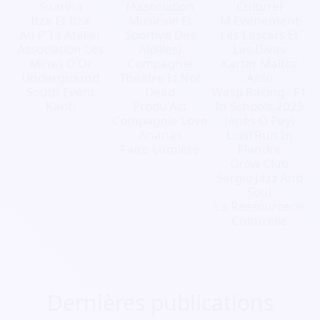
Suarina
(Association
Culturel
Itza Et Itza
Musicale Et
M Evenement
Au P'Tit Atelier
Sportive Des
Les Lascars Et
Association Les
Alpilles)
Les Divas
Mines D'Or
Compagnie
Karter Maltoz
Underground
Theatre Is Not
Asso
South Event
Dead
Wasp Racing - F1
Kanti
Produ'Act
In Schools 2023
Compagnie Love
Jénès O Peyi
Ananas
Loisi'Run In
Faire Lumière
Flandre
Grow Club
Sergio Jazz And
Soul
La Ressourcerie
Culturelle
Dernières publications