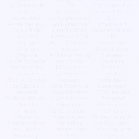
La Compagnie
1336
Compagnie Des
Les Mam
Muzikover
Écureuils De La
Association
Les Colporteuses
Tour
Andre Malraux
Les Hyaenidae
Imag'In'Art
Gossip Bible
Heures Sûres
Congrès Mission
La Nostra
Normand Geek
Lille
Compagnie
Blood Diamond
Association
L'Atelier
Events
Isadora Team
D'Aulune
A-M Auto Racing
Plongee -
La Cie Flottante
Atomic Sky
Cavalaire
Schemas Du
Ec'Eau Kids
Le Kartel
Coeur
La Chambre
Unaka
L'Écrit Du Choeur
Nomade
Productions -
Le Club Du
Save Sport Aide
Générateur
Mercredi
Voyage Enfants
D'Expressions
Twilight//Tribute-
A Vos Pinceaux
7amprod
To-U2
Coublevie
S2f Savoir Faire
Andréa
La Compagnie
Français
Créations
Ludique Jeu
Ti Brezhoneg Ar
Breaking Vision
D'Artifices
Vro Vigoudenn
The Church
Cabaret Barré
High Mag - Anti-
Workshop
A.M.S.A.
Sceptique