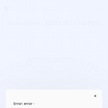
Menu
Association : EDITIONS CHIFFON
Association :
EDITIONS CHIFFON
Domaines d'activité :
culture, pratiques d’activités
artistiques, culturelles/expression écrite, littérature, poésie
Adresse :
35000 Rennes
Localisation :
Bretagne/Ille-et-Vilaine
Error: error -
Date de création :
2017-09-05