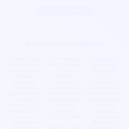
Commencer maintenant
Autres associations
Les Amis De La
Terre Happy
Compagnie
Route Royale
Mios Football
Nervous
La Clef Des
Club
Breakdown
Champs
Ecole De
L.O.D.S
La Focale
Musique
Production
Elvinoise
Intercommunale
Compagnie Flair
La Mansonniere
Vie Et Boulogne
Chant'Anim66
Les Amis Du
Le Comptoir Des
Ecrire Et Dire
Vaisseau D'Or.
Créateurs
La Palme
Choeur "C'Est
Act & Fit
Nickelée
Pas Faux
Et Qu'Ça Chante
Les Archives
Boby Team
!
Michel Puy
Motor (Bbtm)
Tennis De Table
Association De