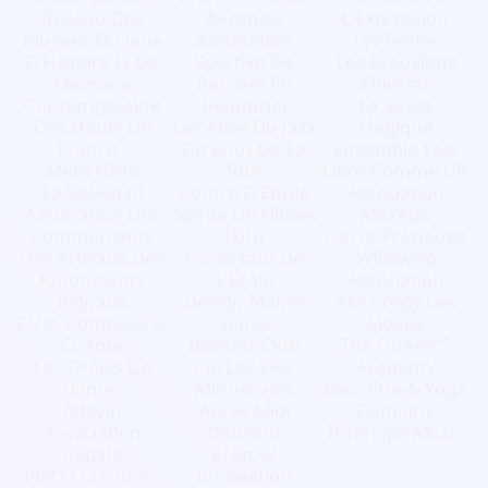
Reseau Des
Avesnois
L'Expression
Musees Et Lieux
Association
Lycéenne
D'Histoire Et De
Sportive De
Les Brouillons
Memoire
Perriers En
Eldrefar
Contemporaine
Beauficiel
La Valise
Des Hauts De
Les Amis Du Jazz
Magique
France :
Du Bout De La
Ensemble Eole
Mem'Histo
Rue
Libre Comme L'R
La Sociedad
Centre D'Etude
Association
Association Des
Spirite De Nimes
Makéba
Commercants
Ikiru
Pierre Précieuse
Des Artisans Des
En Sortant De
Willowisp
Producteurs
L'Ecole
Association
Pignans
Design Makes
Aks Cregy Les
Ecris, Compose Et
Sense
Meaux
Chante
Booster Club
The Queen'S
Les Drôles De
Cie Les Vies
Academy
Dames
Minuscules
Bien-Être & Yoga
Adayin
Après Midi
Damigny
Association
Dansant
Interlope Music
Regala
Kremer
Plat'O Création.
Innovation