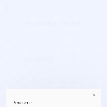
Menu
Association : EDUZIC
Association : EDUZIC
Domaines d'activité :
culture, pratiques d’activités
artistiques, culturelles
Adresse :
17 rue THOMAS RUPHY 74000 Annecy
Localisation :
Auvergne-Rhône-Alpes/Haute-Savoie
Date de création :
2019-12-13
Numéro RNA :
W741009491
Error: error -