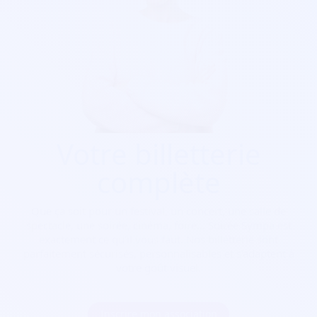
Votre billetterie
complète
Que ça soit pour
un festival, un concert, une salle de
spectacle, une soirée, cinéma, foire...
Soirée Sympa est
exactement ce qu'il vous faut. Nos billetterie sont
parfaitement sécurisés, personnalisables et s'adaptent à
votre goût visuel.
Inscrire mon association