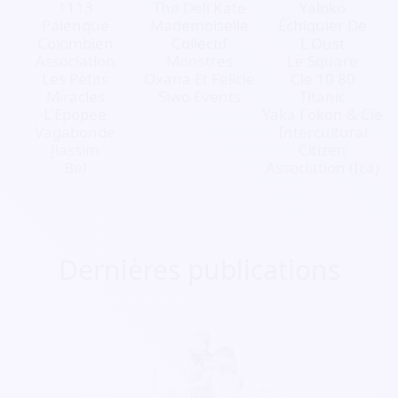
1113
The Deli'Kate
Yaloko
Palenque
Mademoiselle
Échiquier De
Colombien
Collectif
L'Oust
Association
Monstres
Le Square
Les Petits
Oxana Et Felicie
Cie 10 80
Miracles
Siwo Events
Titanic
L'Epopee
Yaka Fokon & Cie
Vagabonde
Intercultural
Jiassim
Citizen
Bel
Association (Ica)
Dernières publications