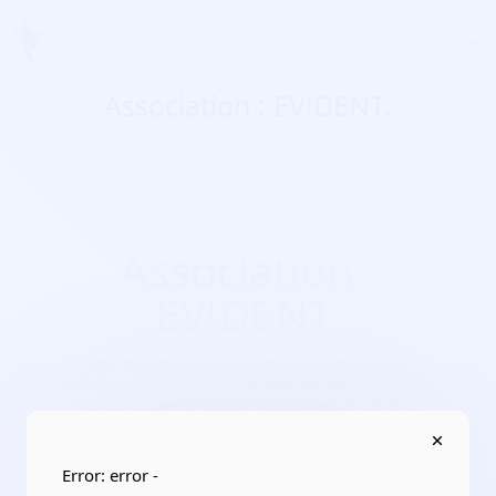
Menu
Association : EV!DENT.
Association :
EV!DENT.
Domaines d'activité :
culture, pratiques d’activités
artistiques, culturelles/promotion de l’art et des
artistesculture, pratiques d’activités artistiques,
culturelles/Sports, activités de plein air
Adresse :
35760 Saint-Grégoire
Error: error -
Localisation :
Bretagne/Ille-et-Vilaine