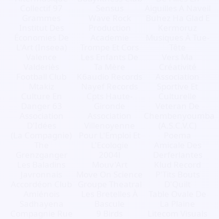
Collectif 97
Sensus
Aiguilles A Naveil
Grammes
Wave Rock
Buhez Ha Glad E
Institut Des
Production
Kermoruz
Économies De
Academie
Musiques À Tue-
L'Art (Inseea)
Trompe Et Cors
Tête
Valence
Les Enfants De
Vers Ma
Valderiès
Ta Mère
Créativité
Football Club
K6audio Records
Association
Mtakiz
Nayef Records
Sportive Et
Culture En
Cpts Haute-
Culturelle
Danger 63
Gironde
Veteran De
Association
Association
Chembenyoumba
D'Idées
Villenoyenne
(A.S.C.V.C)
(La Compagnie)
Pour L'Emploi Et
Poema
The
L'Ecologie
Amicale Des
Grenzganger
2004l
Derferlantes
Les Baladins
Mouv'Art
Klud Record
Javronnais
Move On Science
P'Tits Bouts
Accordéon Club
Groupe Theatral
D'Quilt
Amiénois
Les Bretelles À
Table Ovale De
Sadhayena
Bascule
La Plaine
Compagnie Rue
9 Birds
Litecom Visuals