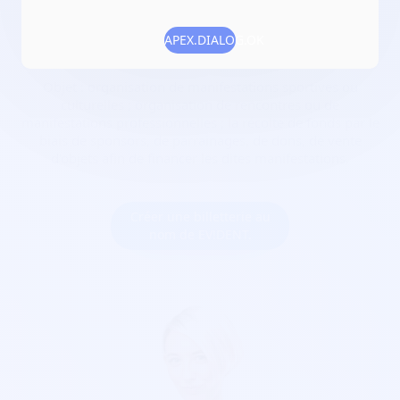
Date de création :
2017-02-16
APEX.DIALOG.OK
Numéro RNA :
W353015361
Objet :
organisation de manifestations sportives ou
culturelles ; organisation de rencontres ou de
manifestations professionnelles ; la récolte de fonds par le
biais de sponsors, de parrainages, de dons, de vente
d'objets afin de financer les dites manifestations.
Créer une billetterie au
nom de EV!DENT.