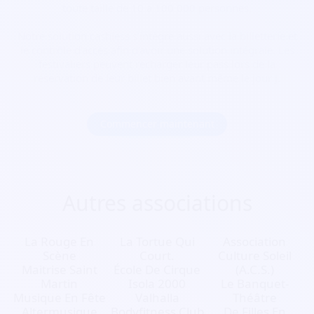
toute taille de 10 à 100 000 personnes.
Notre solution cashless s’intègre aussi avec la billetterie et
le contrôle d’accès afin d’avoir une solution intégrale. Les
festivaliers peuvent recharger leur pass lors de la
réservation de leur billet bien avant même le jour J.
Commencer maintenant
Autres associations
La Rouge En
La Tortue Qui
Association
Scène
Court.
Culture Soleil
Maitrise Saint
École De Cirque
(A.C.S.)
Martin
Isola 2000
Le Banquet-
Musique En Fête
Valhalla
Théâtre
Altermusique
Bodyfitness Club
De Filles En