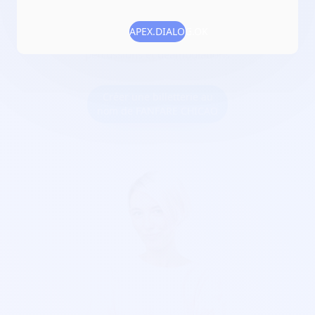
Numéro RNA :
W852008378
APEX.DIALOG.OK
Objet :
découvertes culture brésilienne à travers les
percussions et déambulations
Créer une billetterie au
nom de FANFARE CHICAO