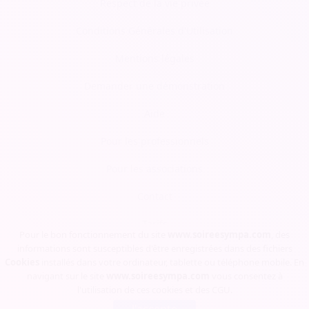
Respect de la vie privée
Conditions Générales d'Utilisation
Mentions légales
Demander une démonstration
Aide
Pour les professionnels
Pour les associations
Contact
Tarifs
Pour le bon fonctionnement du site
www.soireesympa.com
, des
informations sont susceptibles d'être enregistrées dans des fichiers
Blog
Cookies
installés dans votre ordinateur, tablette ou téléphone mobile. En
navigant sur le site
www.soireesympa.com
vous consentez à
l'utilisation de ces cookies et des
CGU
.
Soirée Sympa, Copyrights © 2023