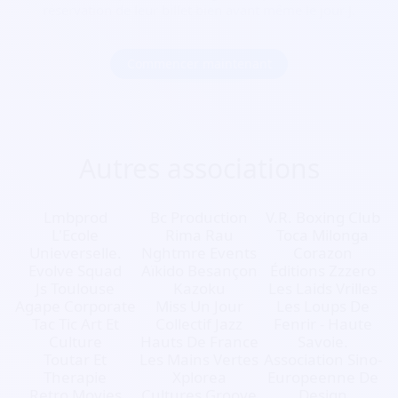
réservation de leur billet bien avant même le jour J.
Commencer maintenant
Autres associations
Lmbprod
Bc Production
V.R. Boxing Club
L'Ecole
Rima Rau
Toca Milonga
Unieverselle.
Nghtmre Events
Corazon
Evolve Squad
Aïkido Besançon
Éditions Zzzero
Js Toulouse
Kazoku
Les Laids Vrilles
Agape Corporate
Miss Un Jour
Les Loups De
Tac Tic Art Et
Collectif Jazz
Fenrir - Haute
Culture
Hauts De France
Savoie.
Toutar Et
Les Mains Vertes
Association Sino-
Therapie
Xplorea
Europeenne De
Retro Movies
Cultures Groove
Design