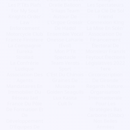
Les P'Tits Piafs
Orelie Balloon
Les Spectateurs
For My Soul
Trilaps Team
De La Clé De Sol
Knights Order
Autour De
Friend
Law
L'Orgue Grossir
Connexion King
Enforcement
De Hadol
La Mise En Scén'
Motorcycle Club
Ensemble Vocal
Association De
France-Finistere
Onesse-Laharie
Financement
La Compagnie
(Évol)
Électoral De
Eureka
Mon P'Tit
Monsieur Francis
Strollad
Spectacle
Feytout Élections
La Confrérie
Team Verots
Législatives 2022
Ludique
Sport
1ere
Association Des
C'Est Du Chinois
Circonscription
Agents
Graines De
De Gironde
Mandataires En
Musique
Regards Nature.
Immobilier Du
Golden Seagulls
Organisation
Réseau Iad
Lux Kasita
Internationale
France Du Pôle
Cult Iv
Pour Les
De Formation Et
Stratégies Bas
De
Carbone (Oisbc)
Développement
Nos Belles
D'Équipes De
Années