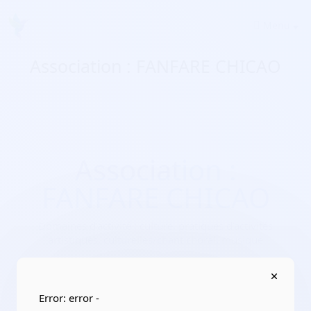
Menu
Association : FANFARE CHICAO
Association :
FANFARE CHICAO
Domaines d'activité :
culture, pratiques d’activités
artistiques, culturelles/chant choral, musique
Adresse :
85000 La Roche-sur-Yon
Localisation :
Pays de la Loire/Vendée
Error: error -
Date de création :
2017-07-07