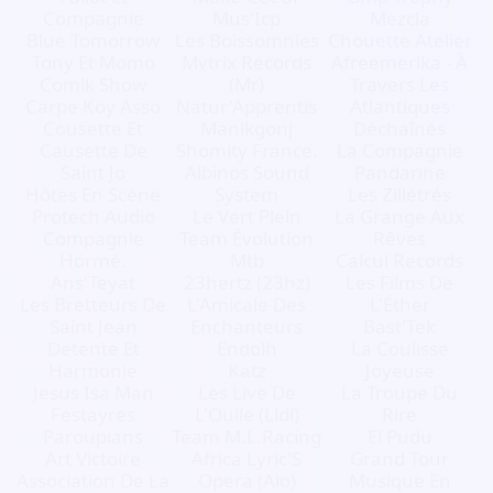
Compagnie
Mus'Icp
Mezcla
Blue Tomorrow
Les Boissomnies
Chouette Atelier
Tony Et Momo
Mvtrix Records
Afreemerika - À
Comik Show
(Mr)
Travers Les
Carpe Koy Asso
Natur'Apprentis
Atlantiques
Cousette Et
Manikgonj
Déchaînés
Causette De
Shomity France.
La Compagnie
Saint Jo
Albinos Sound
Pandarine
Hôtes En Scène
System
Les Zillétrés
Protech Audio
Le Vert Plein
La Grange Aux
Compagnie
Team Évolution
Rêves
Hormé.
Mtb
Calcul Records
Ans'Teyat
23hertz (23hz)
Les Films De
Les Bretteurs De
L'Amicale Des
L'Éther
Saint Jean
Enchanteurs
Bast'Tek
Detente Et
Endolh
La Coulisse
Harmonie
Katz
Joyeuse
Jesus Isa Man
Les Live De
La Troupe Du
Festayres
L'Oulle (Lldl)
Rire
Paroupians
Team M.L.Racing
El Pudu
Art Victoire
Africa Lyric'S
Grand Tour
Association De La
Opera (Alo)
Musique En