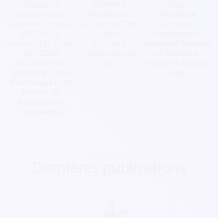
Diaspora
Gimmick
Vous.
Ivoirienne En
Belladoïna
Art Mystik
Loire-Atlantique
Le Grenier Des
Formica
(A.D.I.L.A)
Lutins
Production
Antho Et Jo Cape
Art Sacré
Marginal Records
Epic 2023
Contemporain
La Brillance.
Eco-Seastem
06
Twenty 4 Basket-
Kode Bar Crew
Ball
Krav Maga Club
Protect 95
Proscenium
Compagnie
Dernières publications