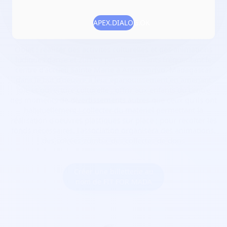
Date de création :
2019-01-07
APEX.DIALOG.OK
Numéro RNA :
W224009469
Objet :
réaliser des activités culturelles et des animations
ludiques danse et zumba pour les enfants fréquentant le
centre d'accueil Sainte Marie à Antananrivo, Madagascar
dans le but d'oeuvre à leur épanouissement en amenant
joie et ouverture culturelle ; offrir aux enfants du centre
des moments de divertissements autres que ceux qu'ils ont
habituellement ; collecter du matériel permettant la
réalisation d'oeuvres plastiques sur place ; pour récolter les
fonds nécessaires, l'association organisera des animations,
des soirées zumba, des collectes de dons
Créer une billetterie au
nom de FIT FOR MADA