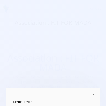
Menu
Association : FIT FOR MADA
Association : FIT FOR
MADA
Domaines d'activité :
culture, pratiques d’activités
artistiques, culturelles/danseassociations caritatives,
humanitaires, aide au développement, développement du
bénévolat
Adresse :
22800 Saint-Donan
Error: error -
Localisation :
Bretagne/Côtes-d'Armor