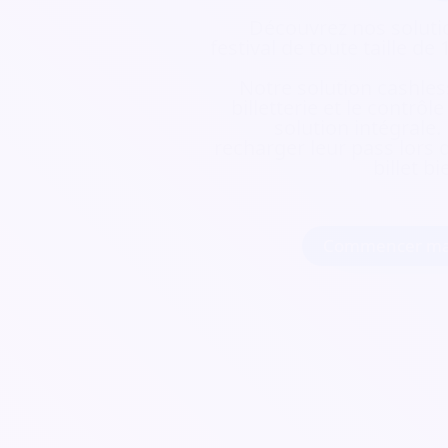
Découvrez nos soluti
festival de toute taille d
Notre solution cashless
billetterie et le contrôl
solution intégrale.
recharger leur pass lors d
billet b
Commencer ma