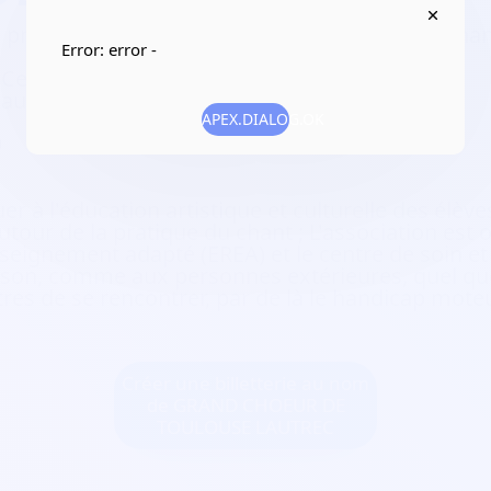
 pratiques d’activités artistiques, culturelles/ch
Error: error -
 Celle Saint Cloud 92420 Vaucresson
auts-de-Seine
APEX.DIALOG.OK
9
 à l'éducation artistique et culturelle des élèves
utour de la pratique du chant ; L'association est
nseignement adapté (EREA) et le centre de soin et
on, comme aux personnes extérieures, quel que so
es de se rencontrer, par de là le handicap moteur
Créer une billetterie au nom
de GRAND CHOEUR DE
TOULOUSE LAUTREC