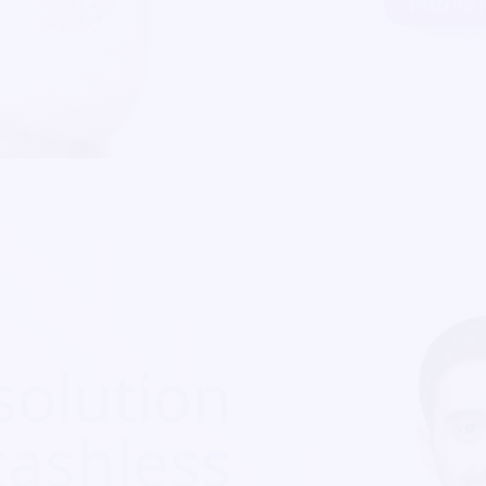
solution
cashless