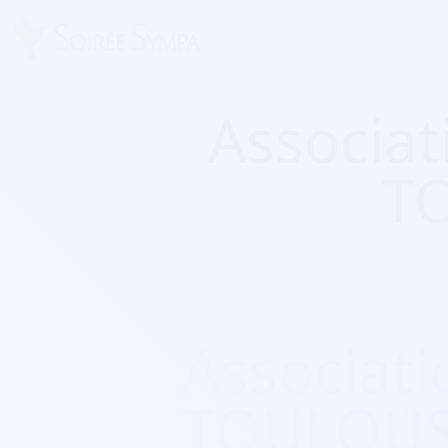
Associa
T
Associat
TOULOUS