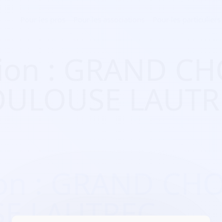
Pour les pros
Pour les associations
Pour les particuliers
tion : GRAND C
OULOUSE LAUTR
ion : GRAND CH
E LAUTREC