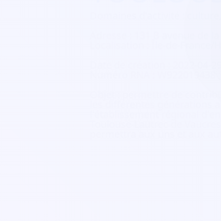
Domaines d'activité :
culture,
Adresse :
131 B avenue de la
Localisation :
Île-de-France/H
Date de création :
2022-04-2
Numéro RNA :
W922019438
Objet :
permettre de contribuer
les différentes générations a
l'établissement régional d'e
Toulouse-Lautrec de Vaucress
permettra aux uns et aux autr