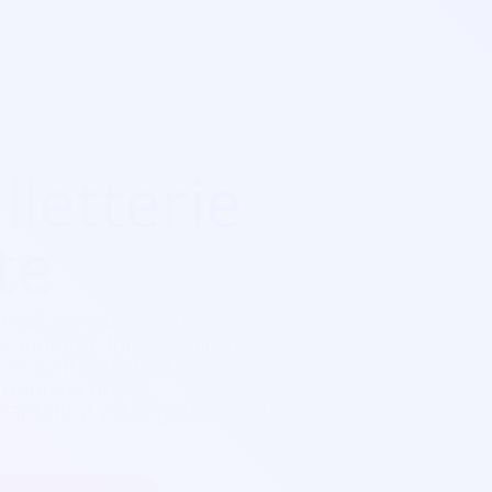
lletterie
te
tival, un concert, une salle
, cinéma, foire...
Soirée
e qu'il vous faut. Nos
ement sécurisés,
daptent à votre goût visuel.
 mon association