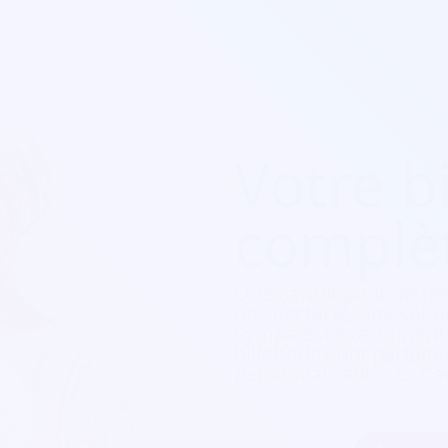
Votre bi
complè
Que ça soit pour
un fes
de spectacle, une soirée
Sympa est exactement c
billetterie sont parfait
personnalisables et s'a
Inscrire