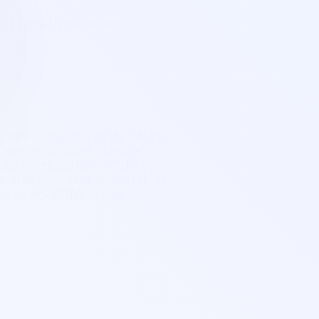
ant choral, musique
 et étudiants, et de réunir
 ouverte aux adultes de
 de rééducation (CSR)
it leur statut social, et
 et les différences ;