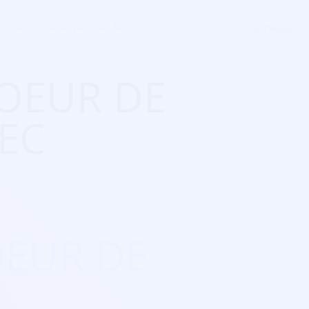
Tarifs
Réserver une démonstration
S'inscrire
Connexion
HOEUR DE
EC
OEUR DE