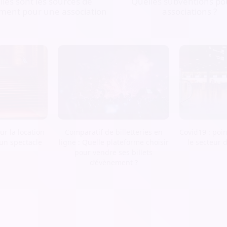
les sont les sources de
Quelles subventions pou
ment pour une association
associations ?
r la location
Comparatif de billetteries en
Covid19 : poin
 un spectacle
ligne : Quelle plateforme choisir
le secteur 
pour vendre ses billets
d’évènement ?