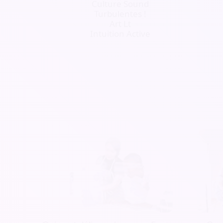
Culture Sound
Turbulentes !
Art Lt
Intuition Active