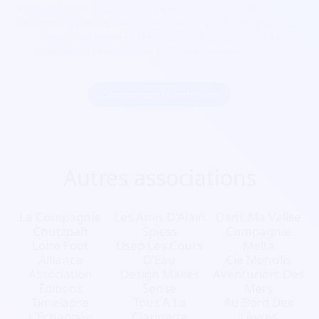
Notre solution cashless s’intègre aussi avec la billetterie et
le contrôle d’accès afin d’avoir une solution intégrale. Les
festivaliers peuvent recharger leur pass lors de la
réservation de leur billet bien avant même le jour J.
Commencer maintenant
Autres associations
La Compagnie
Les Amis D'Alain
Dans Ma Valise
Chutzpah
Spiess
Compagnie
Loire Foot
Usep Les Cours
Melta
Alliance
D'Eau
Cie Menulis
Association
Design Makes
Aventuriers Des
Éditions
Sense
Mers
Timelapse
Tous A La
Au Bord Des
L'Echappée
Clarinette
Lèvres