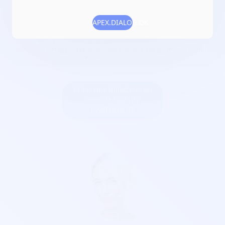
Date de création :
2022-11-23
Numéro RNA :
W381027219
APEX.DIALOG.OK
Objet :
promouvoir la culture sur le territoire sud
grésivaudan en organisant un festival ou tout évènement
en lien avec la culture
Créer une billetterie au
nom de GRATIN
DAUPHINOIS