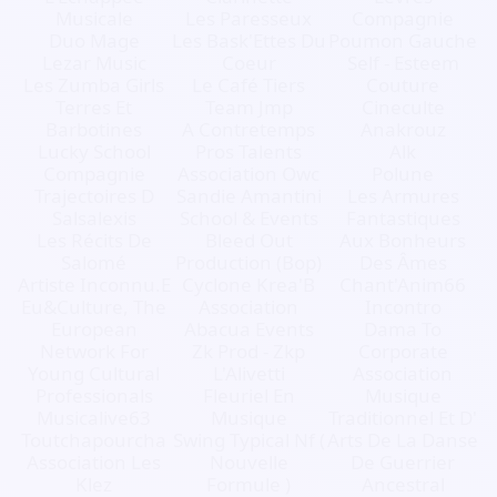
Musicale
Les Paresseux
Compagnie
Duo Mage
Les Bask'Ettes Du
Poumon Gauche
Lezar Music
Coeur
Self - Esteem
Les Zumba Girls
Le Café Tiers
Couture
Terres Et
Team Jmp
Cineculte
Barbotines
A Contretemps
Anakrouz
Lucky School
Pros Talents
Alk
Compagnie
Association Owc
Polune
Trajectoires D
Sandie Amantini
Les Armures
Salsalexis
School & Events
Fantastiques
Les Récits De
Bleed Out
Aux Bonheurs
Salomé
Production (Bop)
Des Âmes
Artiste Inconnu.E
Cyclone Krea'B
Chant'Anim66
Eu&Culture, The
Association
Incontro
European
Abacua Events
Dama To
Network For
Zk Prod - Zkp
Corporate
Young Cultural
L'Alivetti
Association
Professionals
Fleuriel En
Musique
Musicalive63
Musique
Traditionnel Et D'
Toutchapourcha
Swing Typical Nf (
Arts De La Danse
Association Les
Nouvelle
De Guerrier
Klez
Formule )
Ancestral