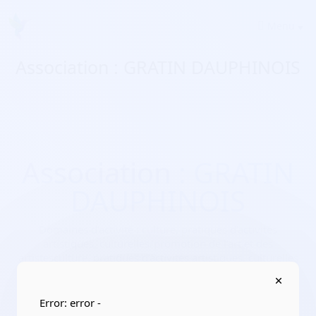
Menu
Association : GRATIN DAUPHINOIS
Association : GRATIN
DAUPHINOIS
Domaines d'activité :
culture, pratiques d’activités
artistiques, culturelles/promotion de l’art et des
artistesculture, pratiques d’activités artistiques, culturelles
Adresse :
600 route de la Faitas 38160 Chevrières
Localisation :
Auvergne-Rhône-Alpes/Isère
Error: error -