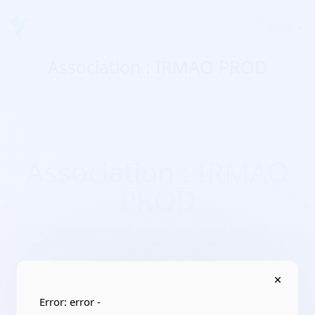
Menu
Association : IRMAO PROD
Association : IRMAO
PROD
Domaines d'activité :
culture, pratiques d’activités
artistiques, culturelles/théâtre, marionnettes, cirque,
spectacles de variété
Adresse :
1 rue du Gua 46100 Figeac
Localisation :
Occitanie/Lot
Error: error -