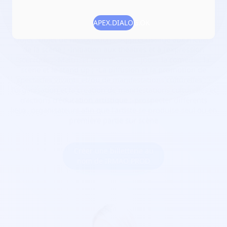
Date de création :
2022-04-24
Numéro RNA :
W462006363
APEX.DIALOG.OK
Objet :
objet de l'association : -Apprentissage aux métiers
de la scène ; -Initiation aux théâtres et à l'expression
scénique ; -Maîtriser trois thèmes : jouer la comédie, la
scène et le stand up ; -La diffusion et la promotion de
spectacles vivants et/ou de manifestations culturelles ; -
l'organisation et la création de manifestations culturelles et
d'actions d'éducation artistique ;-prospecter différents
lieux, organisateurs afin que l'artiste se produise seul ou en
première partie sur scène
Créer une billetterie au
nom de IRMAO PROD