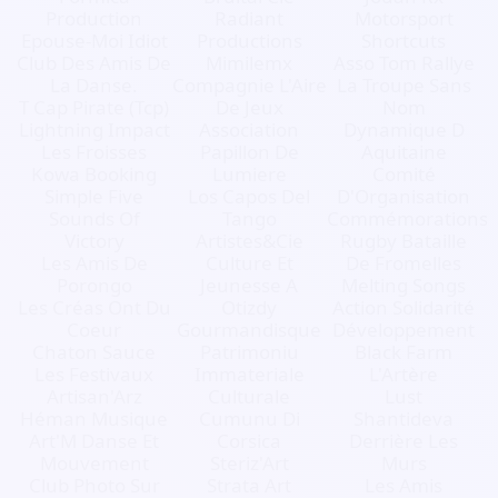
Production
Radiant
Motorsport
Epouse-Moi Idiot
Productions
Shortcuts
Club Des Amis De
Mimilemx
Asso Tom Rallye
La Danse.
Compagnie L'Aire
La Troupe Sans
T Cap Pirate (Tcp)
De Jeux
Nom
Lightning Impact
Association
Dynamique D
Les Froisses
Papillon De
Aquitaine
Kowa Booking
Lumiere
Comité
Simple Five
Los Capos Del
D'Organisation
Sounds Of
Tango
Commémorations
Victory
Artistes&Cie
Rugby Bataille
Les Amis De
Culture Et
De Fromelles
Porongo
Jeunesse A
Melting Songs
Les Créas Ont Du
Otizdy
Action Solidarité
Coeur
Gourmandisque
Développement
Chaton Sauce
Patrimoniu
Black Farm
Les Festivaux
Immateriale
L'Artère
Artisan'Arz
Culturale
Lust
Héman Musique
Cumunu Di
Shantideva
Art'M Danse Et
Corsica
Derrière Les
Mouvement
Steriz'Art
Murs
Club Photo Sur
Strata Art
Les Amis