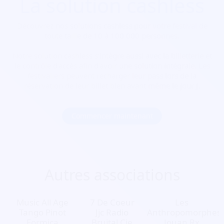
La solution cashless
Découvrez nos solutions cashless pour votre festival de
toute taille de 10 à 100 000 personnes.
Notre solution cashless s’intègre aussi avec la billetterie et
le contrôle d’accès afin d’avoir une solution intégrale. Les
festivaliers peuvent recharger leur pass lors de la
réservation de leur billet bien avant même le jour J.
Commencer maintenant
Autres associations
Music All Age
7 De Coeur
Les
Tango Pinot
Jjc Radio
Anthropomorphes
Formica
Bruital Cie
Jouan Rx