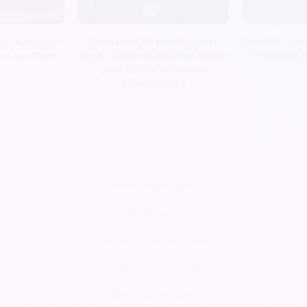
r la location
Comparatif de billetteries en
Covid19 : poin
 un spectacle
ligne : Quelle plateforme choisir
le secteur 
pour vendre ses billets
d’évènement ?
Billetterie en ligne
CRM gratuit
Respect de la vie privée
Conditions Générales d'Utilisation
Mentions légales