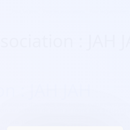
Pour les pros
Pour les associations
Pour les particuliers
sociation : JAH 
on : JAH JAH
 pratiques d’activités artistiques, culturelles/pro
ein air/activités de plein air (dont saut à l’élastiqu
10 Paris 10e
aris