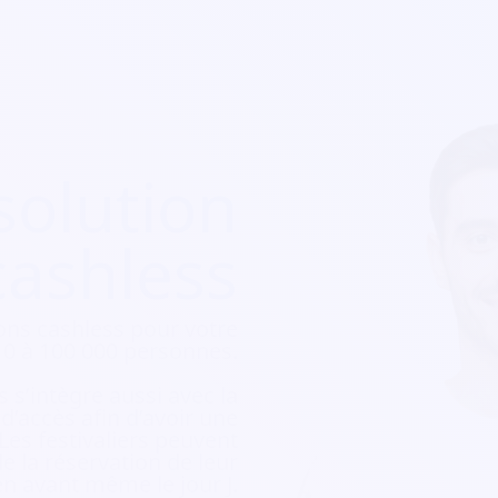
solution
cashless
ons cashless pour votre
e 10 à 100 000 personnes.
 s’intègre aussi avec la
e d’accès afin d’avoir une
 Les festivaliers peuvent
e la réservation de leur
ien avant même le jour J.