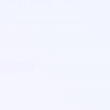
lletterie
te
tival, un concert, une salle
, cinéma, foire...
Soirée
e qu'il vous faut. Nos
ement sécurisés,
daptent à votre goût visuel.
 mon association