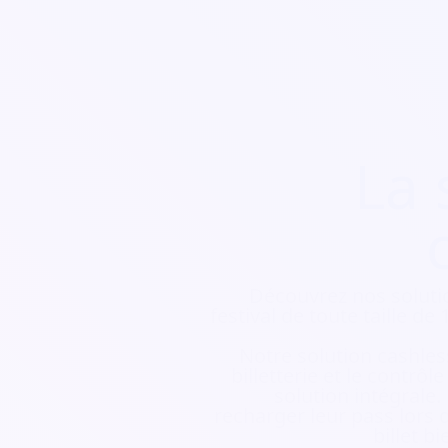
La 
Découvrez nos soluti
festival de toute taille d
Notre solution cashless
billetterie et le contrôl
solution intégrale.
recharger leur pass lors d
billet b