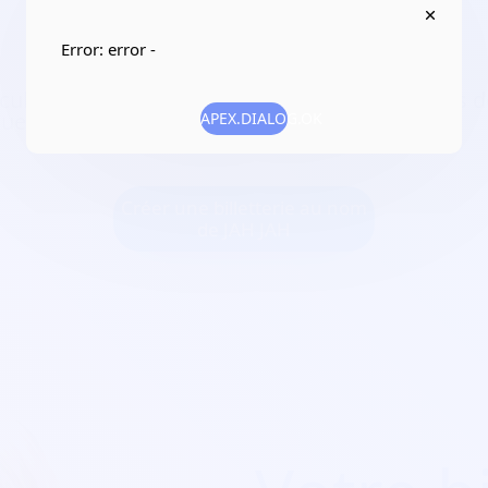
1
Error: error -
culture à une échelle interculturelle par le biais
el que des randonnées
APEX.DIALOG.OK
Créer une billetterie au nom
de JAH JAH