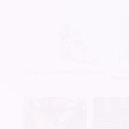
Qui peut délivrer des reçus fiscaux
Quel
?
finance