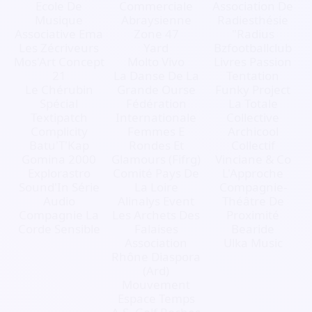
Ecole De
Commerciale
Association De
Musique
Abraysienne
Radiesthésie
Associative Ema
Zone 47
"Radius
Les Zécriveurs
Yard
Bzfootballclub
Mos'Art Concept
Molto Vivo
Livres Passion
21
La Danse De La
Tentation
Le Chérubin
Grande Ourse
Funky Project
Spécial
Fédération
La Totale
Textipatch
Internationale
Collective
Complicity
Femmes E
Archicool
Batu'T'Kap
Rondes Et
Collectif
Gomina 2000
Glamours (Fifrg)
Vinciane & Co
Explorastro
Comité Pays De
L'Approche
Sound'In Série
La Loire
Compagnie-
Audio
Alinalys Event
Théâtre De
Compagnie La
Les Archets Des
Proximité
Corde Sensible
Falaises
Bearide
Association
Ulka Music
Rhône Diaspora
(Ard)
Mouvement
Espace Temps