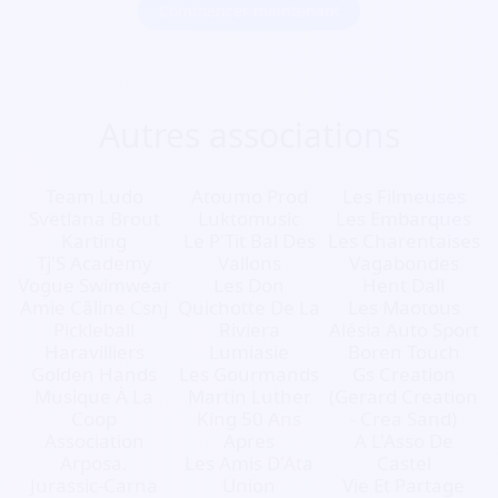
Commencer maintenant
Autres associations
Team Ludo
Atoumo Prod
Les Filmeuses
Svetlana Brout
Luktomusic
Les Embarques
Karting
Le P'Tit Bal Des
Les Charentaises
Tj'S Academy
Vallons
Vagabondes
Vogue Swimwear
Les Don
Hent Dall
Amie Câline Csnj
Quichotte De La
Les Maotous
Pickleball
Riviera
Alésia Auto Sport
Haravilliers
Lumiasie
Boren Touch
Golden Hands
Les Gourmands
Gs Creation
Musique À La
Martin Luther
(Gerard Creation
Coop
King 50 Ans
- Crea Sand)
Association
Apres
A L'Asso De
Arposa.
Les Amis D'Ata
Castel
Jurassic-Carna
Union
Vie Et Partage