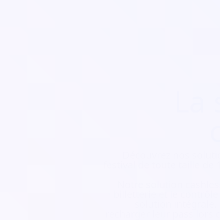
La 
Découvrez nos soluti
festival de toute taille d
Notre solution cashless
billetterie et le contrôl
solution intégrale.
recharger leur pass lors d