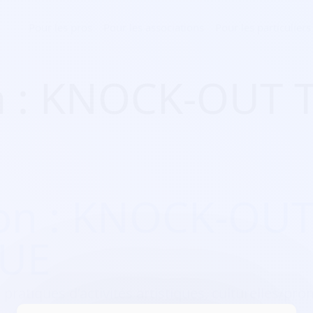
Pour les pros
Pour les associations
Pour les particuliers
on : KNOCK-OUT
ion : KNOCK-OU
UE
 pratiques d’activités artistiques, culturelles/prom