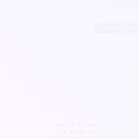
billet b
Commencer ma
State-Of-The-Art
Les Epiculturiens
Yoga Vendée Festival