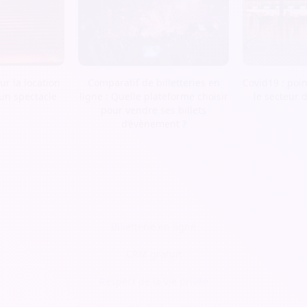
r la location
Comparatif de billetteries en
Covid19 : poin
 un spectacle
ligne : Quelle plateforme choisir
le secteur 
pour vendre ses billets
d’évènement ?
Billetterie en ligne
CRM gratuit
Respect de la vie privée