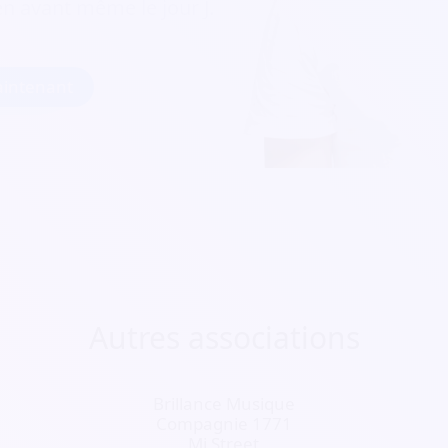
ien avant même le jour J.
intenant
Autres associations
Brillance Musique
Compagnie 1771
Mj Street