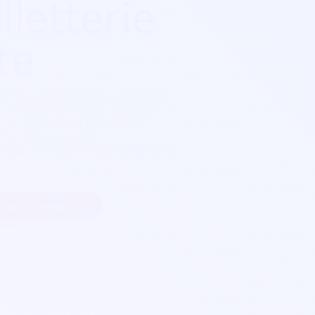
lletterie
te
tival, un concert, une salle
, cinéma, foire...
Soirée
e qu'il vous faut. Nos
ement sécurisés,
daptent à votre goût visuel.
 mon association