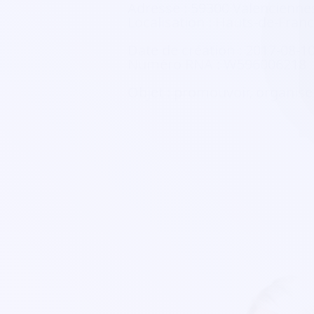
Adresse :
59300 Valencienne
Localisation :
Hauts-de-Fran
Date de création :
2017-08-1
Numéro RNA :
W596006218
Objet :
promouvoir, organiser