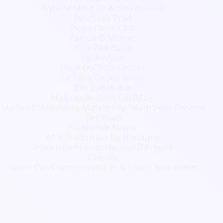
Nyuma Mdro En Action (Nmea)
Petchave'Prod
Plogo Darts Club
Palette O Mômes
One Zee Band
Hellonlyne
Deux Ou Trois Choses
Le Rêve De Jonathan
Cm Zutkerque
Malprav Audiovisuel (Mav)
Maison D'Assistante Maternelle "Mam'Zelle Pontine
Def-Road
Excellence Avenir
Afro Production De Bretagne
Association Les Surfeuses D'Argens
Orenda
Union Des Commerçants Et Artisans Berneriens