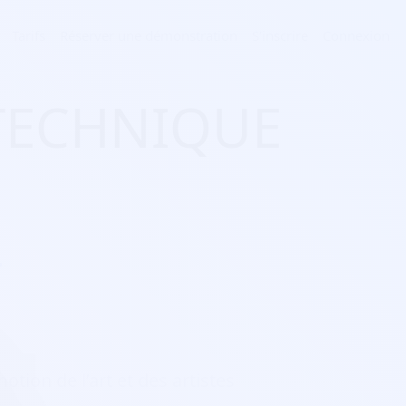
Tarifs
Réserver une démonstration
S'inscrire
Connexion
 TECHNIQUE
T
otion de l’art et des artistes