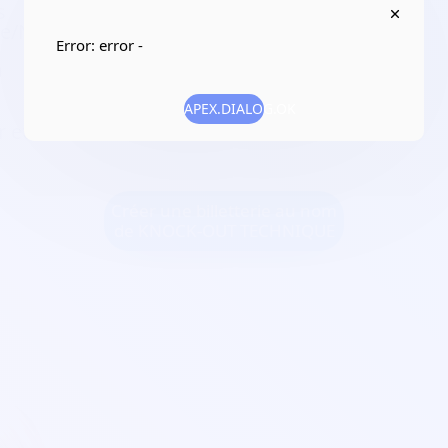
s
ce/Nord
Error: error -
0
APEX.DIALOG.OK
 et diffuser des événements et artistes
Créer une billetterie au nom
de KNOCK-OUT TECHNIQUE