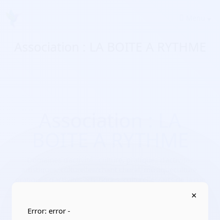
Menu
Association : LA BOITE A RYTHME
Association : LA
BOITE A RYTHME
Domaines d'activité :
culture, pratiques d’activités
artistiques, culturelles/chant choral, musiqueculture,
pratiques d’activités artistiques, culturelles/arts de la rue
Adresse :
75007 Paris 7e
Localisation :
Île-de-France/Paris
Error: error -