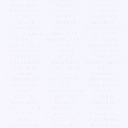
Association
Breizh
Verre
Heikai Tavaka
Steampunk
Compagnie
Nui
Festival
Captain Sass
Grabuge
Histoires À
Association
Association
Suivre...
Kultura Komuna
Zèbres, Papillons
Md Kart 24
Mei, Monde
Et Cie...
Association Les
DÉchanges
Le Tilleul Saint
Merles
Interculturels
Aubinois
Le Fort À
T'As Pas Une
La Nouvelle Cour
Lamotte
Piece ?
High Kollektiv
Music Work
Collectif Par Ici !
Paris (Hkp)
Courbet Racing
Boyer
Ghégo
Team
Motorsports
Fc Bois Un Coup
De CUr Et De
Wild Weeds 06
Les Selenias
ChUr
Association En
D'Aniche
Di-Kanda Kimboo
A'Corps
Holy Ink
Soul Azur
Musique,
Association
Collectif
Acrobatie,
Collectif Christ
D'Expression
Rythme,
Vic Et Vic
Musicale "Mostly
Mouvement,
Samiri
Dry" (C.E.M.
Improvisation,
Contretemps
Mostly Dry)
Théâtre, Etc