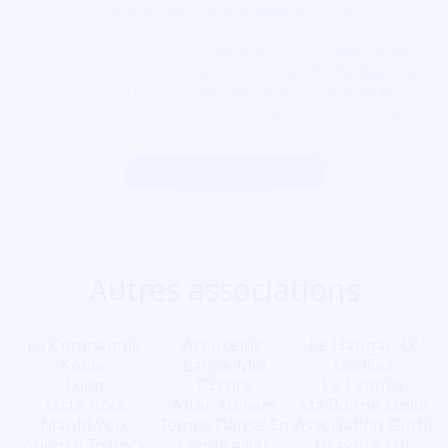
toute taille de 10 à 100 000 personnes.
Notre solution cashless s’intègre aussi avec la billetterie et
le contrôle d’accès afin d’avoir une solution intégrale. Les
festivaliers peuvent recharger leur pass lors de la
réservation de leur billet bien avant même le jour J.
Commencer maintenant
Autres associations
La Compagnie
Acouceltic.
Le Hangar 'O'
Kéole.
Laisse-Moi
Gorilles
Loop
T'Écrire
La Fabrika
Taste Rock
After Ateliers
Ma Bonne Etoile
Mauld'Voix
Temps Danse En
Association Guthi
Agence To Rock
Combrailles
Gravure Sur