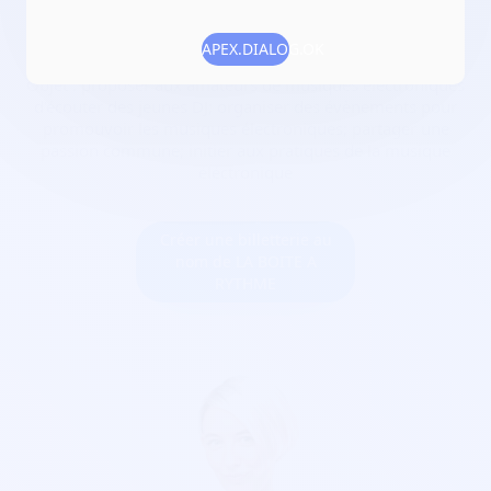
Date de création :
2018-02-05
Numéro RNA :
W751242986
APEX.DIALOG.OK
Objet :
proposer aux amateurs de musiques électroniques
d'écouter des jeunes DJ; organiser des évènements pour
promouvoir les musiques électroniques; partager une
passion commune; initier aux pratiques de la musique
éléctronique
Créer une billetterie au
nom de LA BOITE A
RYTHME