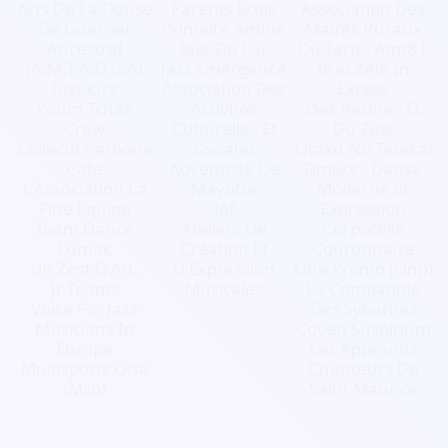
Arts De La Danse
Parents Ecole
Association Des
De Guerrier
Primaire Amine
Maires Ruraux
Ancestral
Jazz Du Lac
Du Tarn - Amr81
(A.M.T.A.D.G.A)
Jazz Emergence
Bret Zele In
Just Kizz
Association Des
Excess
Poum Tchak
Activités
Des Racines Et
Crew
Culturelles Et
Du Zèle
Collectif Carbone
Sociales
Otaku No Tatakai
Cafe
Adventiste De
Dmecc - Danse
L'Association La
Mayotte
Moderne Et
Fine Équipe
Jpf
Expression
Team Dance
Ateliers De
Corporelle
Lumak
Création Et
Couronnaise
Un Zest D'Art.
D'Expression
One Promo (Onp)
Jr Teams
Musicales
La Compagnie
Voice For Jazz
Des Sybarites
Musicians In
Coven Suspirium
Europe
Les Apprentis
Multisports Oise
Chanteurs De
(Mso)
Saint Maurice