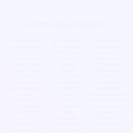
Autres associations
Sciences Spi
Shiva Danse Et
Ghetto Bling
Arts Et Culture
Mouvement
Editions
Seix
L'Alma Viva
Association
Inrush Music
L'Odyssée
Reverb'Air
La Tête De Jeux
Tragvel
Envoix
Rave La Nuit
Le Kwi
Blue Pearl
Galian
Constant Music
Oods
Evenement
Global Musique
Soundsystem.
Vidéo Graphie
Come Tutti
Compagnie L
Auray
Cgorga
Random Project
Festimars
Lêsléfèr
Waterski Athlète
R.A.P (Replay
Vol'Choeurs
Emma Cortes
Accoustic Pop)
Arter
Les Meutes
Association
Arapède
Poetiques
Musique
82 Magazine
Ben'Jizz-Prod
Traditionnel Et D'
Association
Jay Ma Yoga