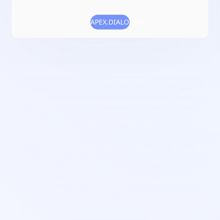
Adresse :
44400 Rezé
APEX.DIALOG.OK
Localisation :
Pays de la Loire/Loire-Atlantique
Date de création :
2019-11-06
Numéro RNA :
W442024475
Objet :
la création, le développement et l'encadrement
d'une ou plusieurs troupes de comédie musicale et/ou de
spectacle vivant ; la création, l'adaptation, la production, la
diffusion de comédies musicales, de festivals et/ou de
spectacles vivants dans tous les aspects possibles
(artistique, technique, managérial, etc) ; le casting et/ou
rassemblement de toutes personnes physiques ou morales
jugées nécessaires et/ou voulant s'impliquer à titre
bénévole ou professionnel dans la création, l'adaptation, la
production, la diffusion de comédies, de spectacles vivants
; l'organisation d'événements et d'activités liés au
fonctionnement et/ou financement des activités de
l'association