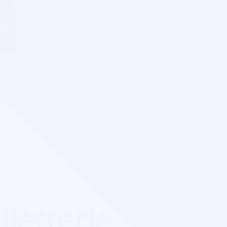
aires, connexes ou
pement
lletterie