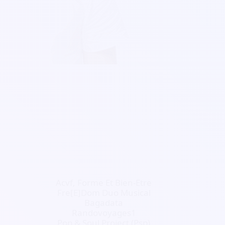
Acvf, Forme Et Bien-Etre
Fre[E]Dom Duo Musical
Bagadata
Randovoyages1
Pop & Soul Project (Psp)