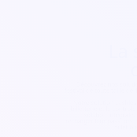
La 
Découvrez nos soluti
festival de toute taille d
Notre solution cashless
billetterie et le contrôl
solution intégrale.
recharger leur pass lors d
billet b