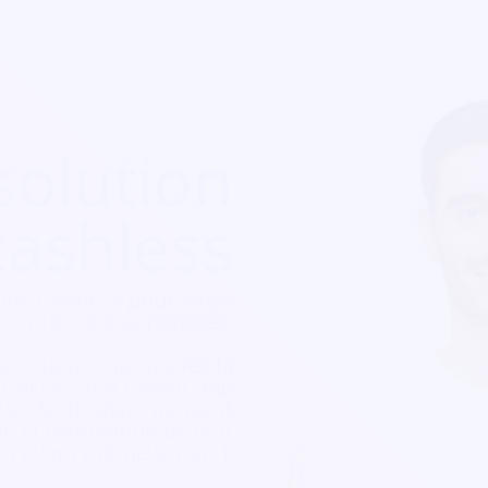
solution
cashless
ons cashless pour votre
e 10 à 100 000 personnes.
 s’intègre aussi avec la
e d’accès afin d’avoir une
 Les festivaliers peuvent
e la réservation de leur
ien avant même le jour J.