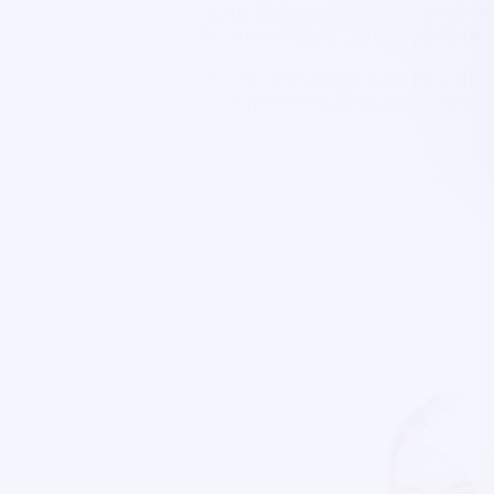
Date de création :
2019-06-0
Numéro RNA :
W093004614
Objet :
échange culturel, diff
complémentaires ou susceptib