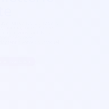
te
tival, un concert, une salle
, cinéma, foire...
Soirée
e qu'il vous faut. Nos
ement sécurisés,
daptent à votre goût visuel.
 mon association