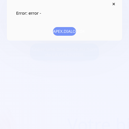
6
Error: error -
usion artistique et musicale, et tous objets simil
les d'en favoriser la réalisation ou le dévelop
APEX.DIALOG.OK
Créer une billetterie au nom
de LA GALINIERE
Votre bi