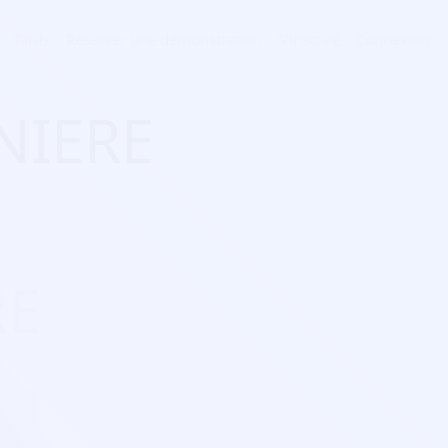
Tarifs
Réserver une démonstration
S'inscrire
Connexion
INIERE
RE