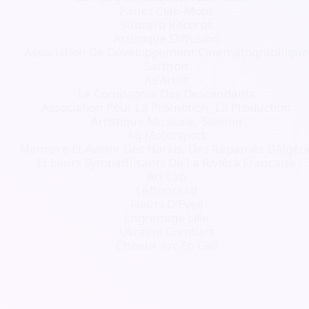
Parlez Clair-Mont
Subzero Records
Artistique Diffusion
Association De Développement Cinématographique
Sarthois
As'Artist
La Compagnie Des Descendants
Association Pour La Promotion, La Production
Artistique Musicale, Soleme
Ag Motorsport
Mémoire Et Avenir Des Harkis, Des Rapatriés DAlgéri
Et Leurs Sympathisants De La Riviéra Française
Art'Lab
Leftonread
Fleurs D'Eveil
Engrenage Lille
Ukraine Combart
Choeur Arc En Ciel