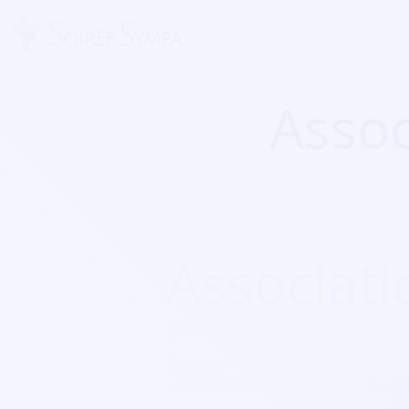
Assoc
Associati
Domaines d'activité :
culture,
Adresse :
09130 Fossat
Localisation :
Occitanie/Ariè