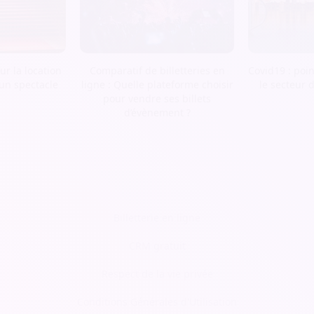
r la location
Comparatif de billetteries en
Covid19 : poin
 un spectacle
ligne : Quelle plateforme choisir
le secteur 
pour vendre ses billets
d’évènement ?
Billetterie en ligne
CRM gratuit
Respect de la vie privée
Conditions Générales d'Utilisation