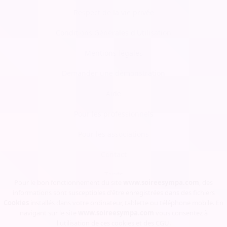
Respect de la vie privée
Conditions Générales d'Utilisation
Mentions légales
Demander une démonstration
Aide
Pour les professionnels
Pour les associations
Contact
Tarifs
Pour le bon fonctionnement du site
www.soireesympa.com
, des
informations sont susceptibles d'être enregistrées dans des fichiers
Blog
Cookies
installés dans votre ordinateur, tablette ou téléphone mobile. En
navigant sur le site
www.soireesympa.com
vous consentez à
l'utilisation de ces cookies et des
CGU
.