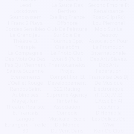
Leod
La Sauce Des
Second Empire Et
Lockdown
Berthes
Renaissance
Soundsystem
Esailing France
Road-Clip (Rc)
1 Franc 2 Plays.
Offshore
Lou Pierroneï
Cordes Sensibles
Club De Peinture
Molo Sur Le
Le Grand Jeu
Sur Soie De
Destroy
Théâtre Et
Tournus Cpst
Association Pour
Thérapie
Chelabôm
La Promotion
La Compagnie
Le Photo Club
Internationale
Des Mots Ou Des
Lyon 6 (Pcl6).
Des Arts Slaves.
Pas Qui Viennent
Phantocamelos
Dop'Arts
Sainte Suzanne
Projet
Federation
Evenements
Compétition Et
Francaise Des Dj
L'Oeillet Rouge
Développement
De Musique
Randos Saint
322 Racing
Electronique
Aubinoises
Supreme Agency
(F.F.D.J.M.E)
Mayajulem
Timbahia
L'Acse En 4l
Theatre Realiste
Association
Les Amis
Et Francais
Comédie
D'Hemiolia
Langue
Musicale - Ecole
Les Delices De
Etrangere - Trefle
Du Monde
Wiwi
30
Du Vent Dans
Ken-Do Club