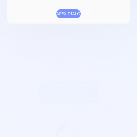
Adresse :
44100 Nantes
APEX.DIALOG.OK
Localisation :
Pays de la Loire/Loire-Atlantique
Date de création :
2018-06-21
Numéro RNA :
W442019776
Objet :
l'association sous forme de label a vocation à
soutenir le développement et l'expression artistique locale,
sa promotion, sa diffusion mais aussi de favoriser
réflexion, rencontre et échange autour de la culture
Créer une billetterie au
nom de LABEL LAIT
MAGIQUE PRODUCTION