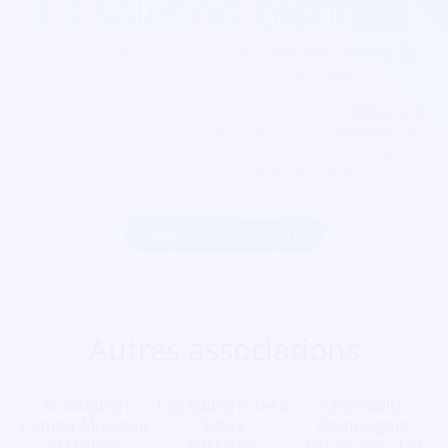
La solution cashless
Découvrez nos solutions cashless pour votre festival de
toute taille de 10 à 100 000 personnes.
Notre solution cashless s’intègre aussi avec la billetterie et
le contrôle d’accès afin d’avoir une solution intégrale. Les
festivaliers peuvent recharger leur pass lors de la
réservation de leur billet bien avant même le jour J.
Commencer maintenant
Autres associations
Association
Les Éditions De L'
Lesmodits
Pampa Musique
Estey
Compagnie
El Mundo
Np Music
Les Danses Du