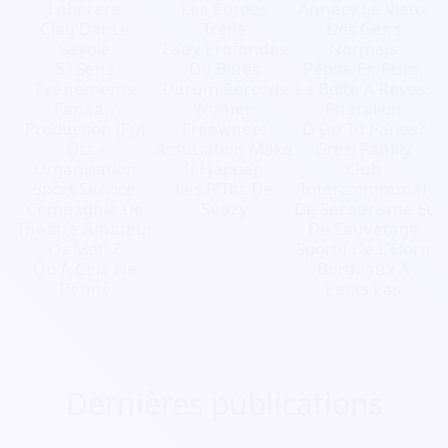
Laborare
Les Cordes
Annecy Le Vieux
Claq'Dance
Trèfle
Des Gens
Savoie
Eaux Profondes
Normals
5° Sens
Du Blues
Pépite En Piste.
Évènements
Durum Records
La Boite A Reves.
Fanaan
Women
Pharalion
Production (Fp)
Freewheel
D'Ou Tu Parles?
Oss -
Association Make
Gresi Family
Organisation
It Happen
Club
Sport Service
Les P'Tits De
Intercommunal
Compagnie De
Souzy
De Secourisme Et
Théâtre Amateur
De Sauvetage
Os Mot' Z
Sportif De L'Élorn
Qu'À Cela Ne
Bordeaux À
Tienne
Petits Pas
Dernières publications