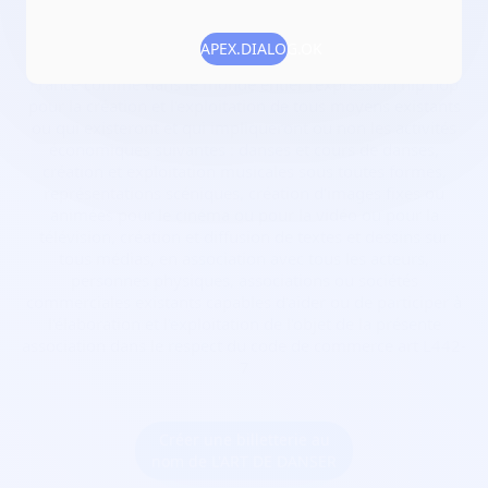
Numéro RNA :
W912013740
APEX.DIALOG.OK
Objet :
cette association a pour objet de promouvoir en
France comme dans le monde entier l'expression hip hop
pour la création et l'exploitation de tous moyens existants
ou qui existeront et qui impliqueront ou non les activités
économiques suivantes : danses et cours de danses,
création et exploitation musicales sous toutes formes,
représentations scéniques, création d'images fixes ou
animées pour le cinéma ou pour la vidéo ou pour la
télévision, création et diffusion de textes et dessins sur
tous médias, en association avec tous les acteurs,
personnes physiques, associations ou sociétés
commerciales existants capables d'aider ou de participer à
l'élaboration et l'exploitation de l'objet de la présente
association dans le respect du code de commerce art L442-
7
Créer une billetterie au
nom de L'ART DE DANSER