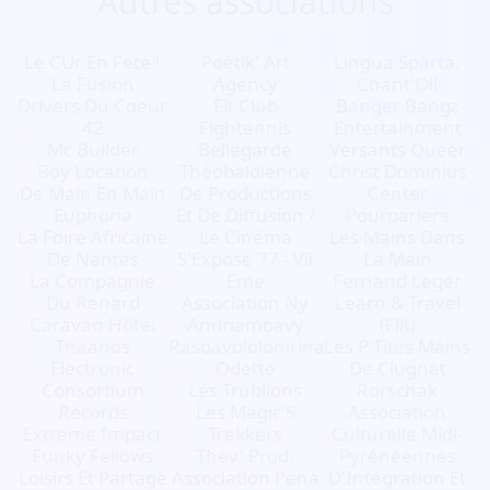
Autres associations
Le CUr En Fete !
Poétik' Art
Lingua Sparta.
La Fusion
Agency
Chant'Oil
Drivers Du Coeur
Fit Club
Banger Bangz
42
Fightennis
Entertainment
Mc Builder
Bellegarde
Versants Queer
Boy Location
Théobaldienne
Christ Dominius
De Main En Main
De Productions
Center
Euphoria
Et De Diffusion /
Pourparlers
La Foire Africaine
Le Cinéma
Les Mains Dans
De Nantes
S'Expose 77 - Vii
La Main
La Compagnie
Eme
Fernand Leger
Du Renard
Association Ny
Learn & Travel
Caravan Hôtel
Andriambavy
(Fllt)
Thaanos
Rasoavololonirina
Les P'Tites Mains
Electronic
Odette
De Clugnat
Consortium
Les Trublions
Rorschak
Records
Les Magic'S
Association
Extreme Impact
Trekkers
Culturelle Midi-
Funky Fellows
Thev' Prod.
Pyrénéennes
Loisirs Et Partage
Association Pena
D'Intégration Et