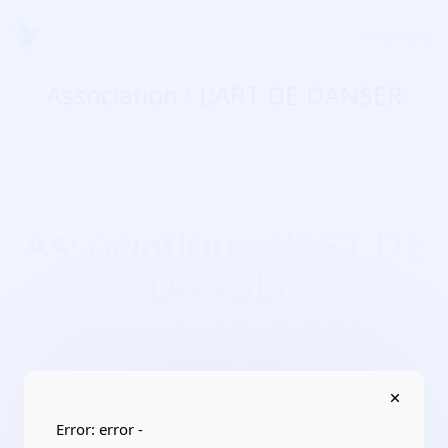
Menu
Association : L'ART DE DANSER
Association : L'ART DE
DANSER
Domaines d'activité :
culture, pratiques d’activités
artistiques, culturelles
Adresse :
91000 Évry
Localisation :
Île-de-France/Essonne
Error: error -
Date de création :
2019-06-07