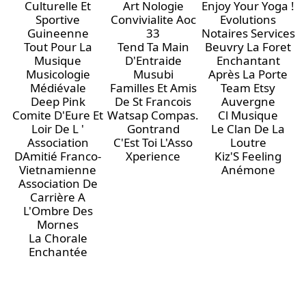
Culturelle Et
Art Nologie
Enjoy Your Yoga !
Sportive
Convivialite Aoc
Evolutions
Guineenne
33
Notaires Services
Tout Pour La
Tend Ta Main
Beuvry La Foret
Musique
D'Entraide
Enchantant
Musicologie
Musubi
Après La Porte
Médiévale
Familles Et Amis
Team Etsy
Deep Pink
De St Francois
Auvergne
Comite D'Eure Et
Watsap Compas.
Cl Musique
Loir De L '
Gontrand
Le Clan De La
Association
C'Est Toi L'Asso
Loutre
DAmitié Franco-
Xperience
Kiz'S Feeling
Vietnamienne
Anémone
Association De
Carrière A
L'Ombre Des
Mornes
La Chorale
Enchantée