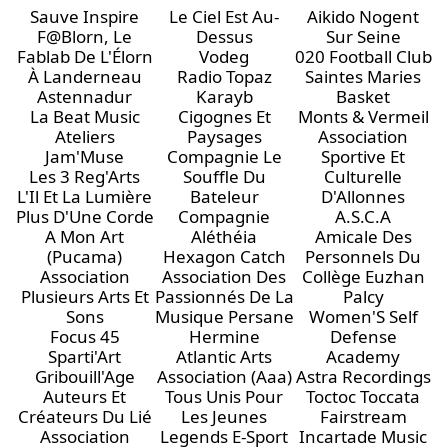
Sauve Inspire
Le Ciel Est Au-
Aikido Nogent
F@Blorn, Le
Dessus
Sur Seine
Fablab De L'Élorn
Vodeg
020 Football Club
À Landerneau
Radio Topaz
Saintes Maries
Astennadur
Karayb
Basket
La Beat Music
Cigognes Et
Monts & Vermeil
Ateliers
Paysages
Association
Jam'Muse
Compagnie Le
Sportive Et
Les 3 Reg'Arts
Souffle Du
Culturelle
L'Il Et La Lumière
Bateleur
D'Allonnes
Plus D'Une Corde
Compagnie
A.S.C.A
A Mon Art
Aléthéia
Amicale Des
(Pucama)
Hexagon Catch
Personnels Du
Association
Association Des
Collège Euzhan
Plusieurs Arts Et
Passionnés De La
Palcy
Sons
Musique Persane
Women'S Self
Focus 45
Hermine
Defense
Sparti'Art
Atlantic Arts
Academy
Gribouill'Age
Association (Aaa)
Astra Recordings
Auteurs Et
Tous Unis Pour
Toctoc Toccata
Créateurs Du Lié
Les Jeunes
Fairstream
Association
Legends E-Sport
Incartade Music