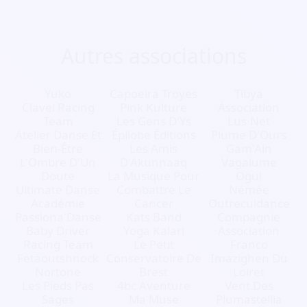
Autres associations
Yuko
Capoeira Troyes
Tibya
Clavel Racing
Pink Kulture
Association
Team
Les Gens D'Ys
Lus·Net
Atelier Danse Et
Épilobe Éditions
Plume D'Ours
Bien-Être
Les Amis
Gam'Ain
L'Ombre D'Un
D'Akunnaaq
Vagalume
Doute
La Musique Pour
Ogui
Ultimate Danse
Combattre Le
Némée
Académie
Cancer
Outrecuidance
Passiona'Danse
Kats Band
Compagnie
Baby Driver
Yoga Kalari
Association
Racing Team
Le Petit
Franco
Fetaoutshnock
Conservatoire De
Imazighen Du
Nortone
Brest
Loiret
Les Pieds Pas
4bc Aventure
Vent Des
Sages
Ma Muse
Plumastellia