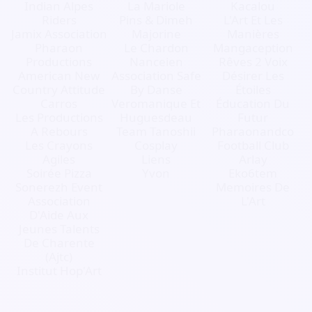
Indian Alpes
La Mariole
Kacalou
Riders
Pins & Dimeh
L'Art Et Les
Jamix Association
Majorine
Manières
Pharaon
Le Chardon
Mangaception
Productions
Nanceien
Rêves 2 Voix
American New
Association Safe
Désirer Les
Country Attitude
By Danse
Étoiles
Carros
Veromanique Et
Éducation Du
Les Productions
Huguesdeau
Futur
A Rebours
Team Tanoshii
Pharaonandco
Les Crayons
Cosplay
Football Club
Agiles
Liens
Arlay
Soirée Pizza
Yvon
Eko6tem
Sonerezh Event
Memoires De
Association
L'Art
D'Aide Aux
Jeunes Talents
De Charente
(Ajtc)
Institut Hop'Art