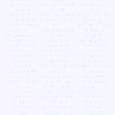
Espace Kauri (
Viens, On Danse
Z'Attachants -
Aeska )
Aberzik
Théâtre
Droit Au Rire
Rallye Rockadour
D'Ondres Et De
Cowboy West
Frigoulette Et Ses
Lumières
Sunbelt Country
Amis
La Maison De La
Dance
Imagines Vitae
Pépinière
Les Echos De La
Mijaro.
Origin'S
Méditerranée
Association
Mocking Birds
Kamin'Art Asso
Sportive Et
Nout'Kanto
Association
Culturelle De
Lightnings
Origem Negra
Caminante (Ascc)
Cheerleaders
Capoeira
Mh Bmx
Dansecity
Bauxpari
Hunter Trophy
Graines De Pirate
Les Quintelles
Limoud
Pollos Locos
Bitonio
Les Copains Du
Voix D'Ailes
Centre Artistic
Terme Hilaire
O'Créateurs
Diffusion
La Bulle D'Art
Boutique De
Ajmx Team
Sambre Avesnois
Créateurs Pour
Cultures
Ensemble Pour
Vos Petites
Collectives
L'Ukraine
Attentions
Nouvelle
Serme Creation
Locales
Horizon,
Country Rn10
M Motard