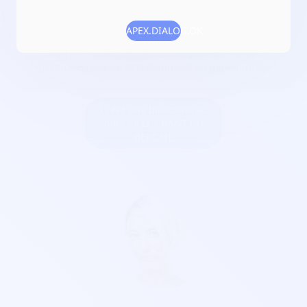
Numéro RNA :
W501007128
APEX.DIALOG.OK
Objet :
promouvoir et diffuser la musique, notamment la
création musicale ; de valoriser la pratique du chant ;
partout en France et notamment en milieu rural ;
Créer une billetterie au
nom de LE CHANT DU
BERCAIL