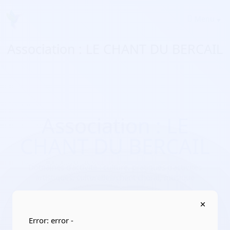
Menu
Association : LE CHANT DU BERCAIL
Association : LE
CHANT DU BERCAIL
Domaines d'activité :
culture, pratiques d’activités
artistiques, culturelles/chant choral, musique
Adresse :
Fieffe de l'Ermitage 50140 Mortain-Bocage
Localisation :
Normandie/Manche
Error: error -
Date de création :
2021-02-11