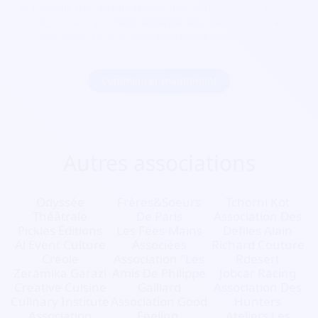
le contrôle d’accès afin d’avoir une solution intégrale. Les
festivaliers peuvent recharger leur pass lors de la
réservation de leur billet bien avant même le jour J.
Commencer maintenant
Autres associations
Odyssée
Frères&Soeurs
Tchorni Kot
Théâtrale
De Paris
Association Des
Pickles Éditions
Les Fées-Mains
Defiles Alain
Al Event Culture
Associées
Richard Couture
Créole
Association "Les
Rdesert
Zeramika Garazi
Amis De Philippe
Jobcar Racing
Creative Cuisine
Gaillard
Association Des
Culinary Institute
Association Good
Hunters
Association
Feeling.
Ateliers Les