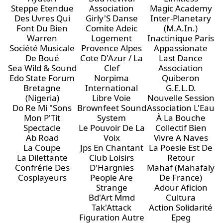
Steppe Etendue
Association
Magic Academy
Des Uvres Qui
Girly'S Danse
Inter-Planetary
Font Du Bien
Comite Adeic
(M.A.In.)
Warren
Logement
Inactinique Paris
Société Musicale
Provence Alpes
Appassionate
De Boué
Cote D'Azur / La
Last Dance
Sea Wild & Sound
Clef
Association
Edo State Forum
Norpima
Quiberon
Bretagne
International
G.E.L.D.
(Nigeria)
Libre Voie
Nouvelle Session
Do Re Mi "Sons
Brownfeet Sound
Association L'Eau
Mon P'Tit
System
À La Bouche
Spectacle
Le Pouvoir De La
Collectif Bien
Ab Road
Voix
Vivre A Naves
La Coupe
Jps En Chantant
La Poesie Est De
La Dilettante
Club Loisirs
Retour
Confrérie Des
D'Hargnies
Mahaf (Mahafaly
Cosplayeurs
People Are
De France)
Strange
Adour Aficion
Bd'Art Mmd
Cultura
Tak'Attack
Action Solidarité
Figuration Autre
Epeg