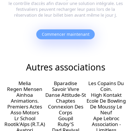
le contrôle d’accès afin d’avoir une solution intégrale. Les
festivaliers peuvent recharger leur pass lors de la
réservation de leur billet bien avant même le jour J.
Commencer maintenant
Autres associations
Melia
Bparadise
Les Copains Du
Regen Mensen
Savoir Vivre
Coin.
Ainhoa
Danse Attitude-St
High Kontakt
Animations.
Chaptes
Ecole De Bowling
Premiers Actes
Connexion Des
De Moussy Le
Asso Motors
Corps
Neuf
Lr School
Goupil
Ape Lebroc
Rootik'Alps (R.T.A)
Ruby'S
Association -
Ayatori
Dad Revival
Limitless