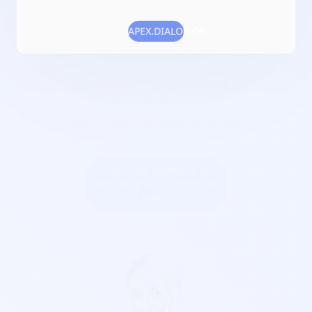
bricolage, expositions
APEX.DIALOG.OK
Adresse :
77169 , 77169 Boissy-le-Châtel
Localisation :
Île-de-France/Seine-et-Marne
Date de création :
2019-09-28
Numéro RNA :
W771018760
Objet :
couture, costumes historiques
Créer une billetterie au
nom de LES COUZETTES DE
MADO