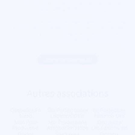
Découvrez nos solutions cashless pour votre festival de
toute taille de 10 à 100 000 personnes.
Notre solution cashless s’intègre aussi avec la billetterie et
le contrôle d’accès afin d’avoir une solution intégrale. Les
festivaliers peuvent recharger leur pass lors de la
réservation de leur billet bien avant même le jour J.
Commencer maintenant
Autres associations
Coquelles En
Sbx Performance
Le Pastéquier
Scrap
Lhomme C'Est
Paname Uke
Mon Pote
Moi Productions
Orchestra
Production
Association Hope
Les Éditions Via
Bloom
Seahawks
Domitia