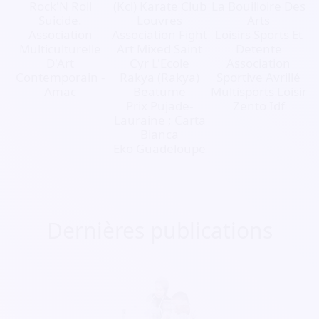
Rock'N Roll
(Kcl) Karate Club
La Bouilloire Des
Suicide.
Louvres
Arts
Association
Association Fight
Loisirs Sports Et
Multiculturelle
Art Mixed Saint
Detente
D'Art
Cyr L'Ecole
Association
Contemporain -
Rakya (Rakya)
Sportive Avrillé
Amac
Beatume
Multisports Loisir
Prix Pujade-
Zento Idf
Lauraine ; Carta
Bianca
Eko Guadeloupe
Dernières publications