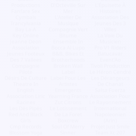
Productions
D'Octeville Sur
L'Épuisette À
Fanfare Sex
Mer
Histoires
Cymbals
L'Atelier De
Association Des
Trancylvania
Musique
Jeunes Des 3
Bay La-A
Compagnie Vert
Villes
Key Online
Bitume
La Voie Du
Jeanne Deon
Ensemble In
Musicien
Association
Bocca Al Lupo
Pro V1 Riders
Jeunes Footeux
B&B, Bikes Et
Batucavar
Des 7 Vallees
Brotherhoods
Event'Ao
Compagnie
Broken Wall
Tivoli Production
Pilote
Label
Le Héron Cendré
Désirs De Culture
Label Pour Les
Les Dérangeurs
Theatre In
Artistes
De Chanat
English
Emergents
Salsa Fuerza
Association Liric
Yearning France
Association Pour
Racines
Zut Citrons
Le Rayonnement
Les Dés Pipés
Le Lotissement
International
Red And Black
De La Foret
Napoleonien
Girls
Boxcrew
(Arin)
Cmp Records
Soul Of Merry
Projet Just Smile
Blossom Yoga
Sinner
Team Xc 207