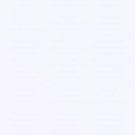
Team
Beth Eliyahou
Hispano
Rungineers
La Confrérie Des
A Machja
Péribouxx
Encres
Namass
Maestri'Art
Sympathiques
Pamouss
Banda Do Mato
Les Inf' Du
Permis De
Leman Art
Désert
Construire
Football Club
Les Bons Amis
Ardus Studio
Céphons Bois
De La Musique
Association Des
D'Hault
Carribean
Calligraphes
Les Amis De
Douvan
Sino-Europeens
Concerto...
Danse Avec Le
Ouvoumoja
Savoir Et Paix
Monde
Educatif Et
Team Tsm
Plateforme
Culturel De
Couture Yssoire
Artistique Et
Tsimkoura (Oect)
63500
Artisanale
Kini 38
Nouvelle
Chicharro
Club
Horizon,
Gouesbet Racing
D'Astronomie De
Production Et
Team
St Benoit
Réalisation,
Vkmasso
Team Cg 30
Association De
Noname'S
Motorsport
Nouveaux
J Mizik
Compagnie
Talents
Development
Chillderick