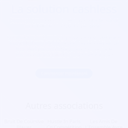
La solution cashless
Découvrez nos solutions cashless pour votre festival de
toute taille de 10 à 100 000 personnes.
Notre solution cashless s’intègre aussi avec la billetterie et
le contrôle d’accès afin d’avoir une solution intégrale. Les
festivaliers peuvent recharger leur pass lors de la
réservation de leur billet bien avant même le jour J.
Commencer maintenant
Autres associations
Bruit De Coursive
Hustle In Paris
Les Amis De
Blauer
Cg Compétition
L'Ensemble Ayre