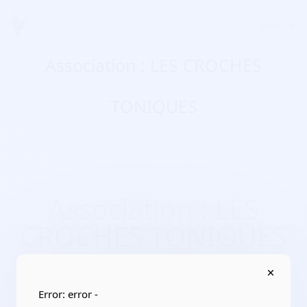
Menu
Association : LES CROCHES
TONIQUES
Association : LES
CROCHES TONIQUES
Domaines d'activité :
culture, pratiques d’activités
artistiques, culturelles/chant choral, musique
Error: error -
Adresse :
30 avenue du Marechal Foch 93360 Neuilly-