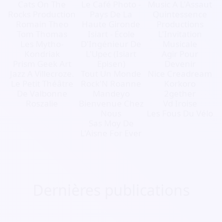
Cats On The
Le Café Photo -
Music A L'Assaut
Rocks Production
Pays De La
Quintessence
Romain Theo
Haute Gironde
Productions
Tom Thomas
Isiart - École
L'Invitation
Les Mytho-
D'Ingénieur De
Musicale
Kondriak
L'Upec (Isiart
Agir Pour
Prism Geek Art
Episen)
Devenir
Jazz A Villecroze.
Tout Un Monde
Nice Creadream
Le Petit Théâtre
Rock'N Roanne
Korkoro
De Valbonne
Mandeyo
2gether
Roszalie
Bienvenue Chez
Vd Iroise
Nous
Les Fous Du Vélo
Sas Moy De
L'Aisne For Ever
Dernières publications