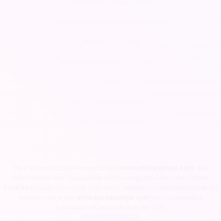
Respect de la vie privée
Conditions Générales d'Utilisation
Mentions légales
Demander une démonstration
Aide
Pour les professionnels
Pour les associations
Contact
Tarifs
Pour le bon fonctionnement du site
www.soireesympa.com
, des
informations sont susceptibles d'être enregistrées dans des fichiers
Blog
Cookies
installés dans votre ordinateur, tablette ou téléphone mobile. En
navigant sur le site
www.soireesympa.com
vous consentez à
l'utilisation de ces cookies et des
CGU
.
Soirée Sympa, Copyrights © 2023