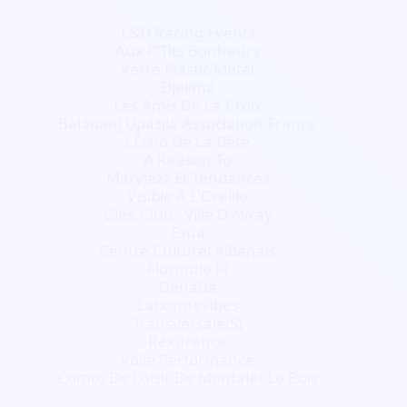
L&D Racing Events
Aux P'Tits Bonheurs
Verre Plastic Métal
Djelima
Les Amis De La Croix
Balaganj Upazila Association France
LÉcho De La Bête
A Reason To
Maryjazz Et Tendances
Visible À L'Oreille
Glee Club - Ville D'Avray
Esua
Centre Culturel Albanais
Flormule Ff
DenaBa
Labonnevibes
Transversale(S)
Rékurence
Voile Performance
Comte De Loisir De Montalet Le Bois