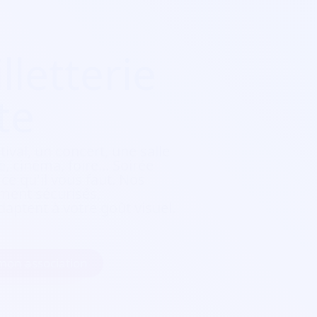
lletterie
te
tival, un concert, une salle
, cinéma, foire...
Soirée
e qu'il vous faut. Nos
ement sécurisés,
daptent à votre goût visuel.
 mon association