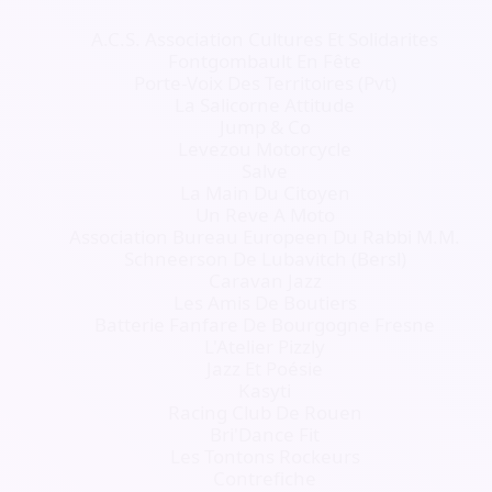
A.C.S. Association Cultures Et Solidarites
Fontgombault En Fête
Porte-Voix Des Territoires (Pvt)
La Salicorne Attitude
Jump & Co
Levezou Motorcycle
Salve
La Main Du Citoyen
Un Reve A Moto
Association Bureau Europeen Du Rabbi M.M.
Schneerson De Lubavitch (Bersl)
Caravan Jazz
Les Amis De Boutiers
Batterie Fanfare De Bourgogne Fresne
L'Atelier Pizzly
Jazz Et Poésie
Kasyti
Racing Club De Rouen
Bri'Dance Fit
Les Tontons Rockeurs
Contrefiche