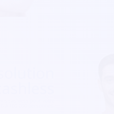
solution
cashless
ons cashless pour votre
e 10 à 100 000 personnes.