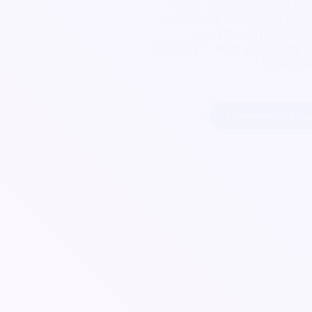
Notre solution cashless
billetterie et le contrôl
solution intégrale.
recharger leur pass lors d
billet b
Commencer ma