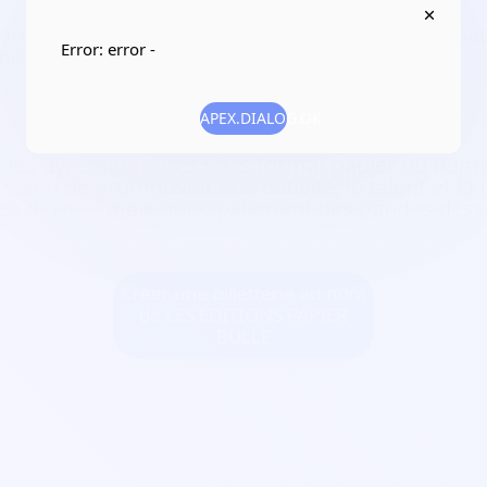
anches 2ème Étage, Cage 5, Appartement 41 Bat
Error: error -
ne-Maritime
6
APEX.DIALOG.OK
 des uvres littéraires sous format papier ou num
s afin de promouvoir la créativité, le talent et la
ypes d'uvres mais principalement des bandes des
Créer une billetterie au nom
de LES ÉDITIONS PAPIER
BULLE