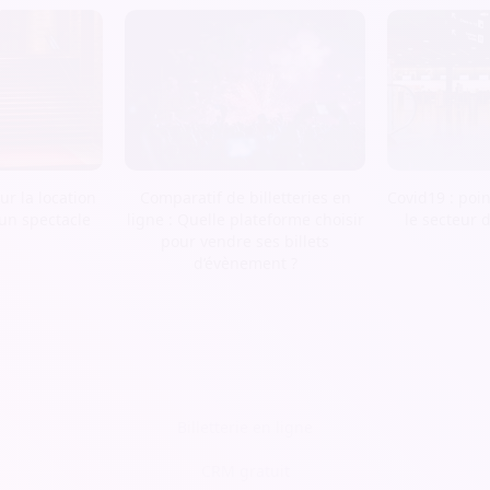
r la location
Comparatif de billetteries en
Covid19 : poin
 un spectacle
ligne : Quelle plateforme choisir
le secteur 
pour vendre ses billets
d’évènement ?
Billetterie en ligne
CRM gratuit