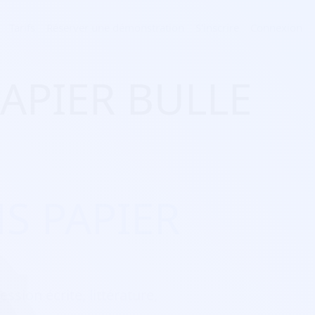
Tarifs
Réserver une démonstration
S'inscrire
Connexion
PAPIER BULLE
NS PAPIER
ession écrite, littérature,