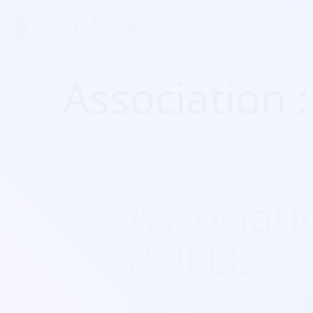
Association
Associati
BULLE
Domaines d'activité :
culture,
poésie