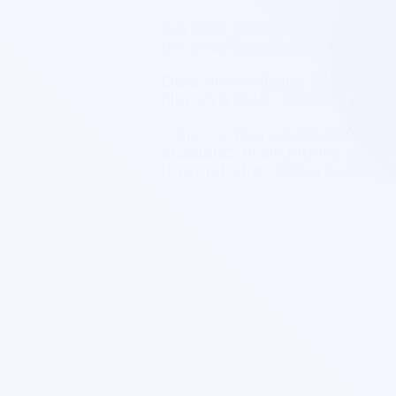
Adresse :
28 avenue d'Arrom
Localisation :
Normandie/Sei
Date de création :
2022-08-0
Numéro RNA :
W762011524
Objet :
éditer à titre onéreux
étudiants et de jeunes auteur
universitaire ; éditer tous t