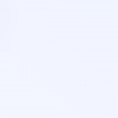
iment A 76610 Havre
érique réalisées par des
 passion en milieu
sinées